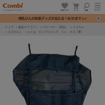
メニュー
お気に入り
カート
検索
哺乳びんの除菌グッズが当たる！8/31まで >>
×
トップ
>
製品カテゴリー
>
ベビーカー（部品）
>
スゴカル
>
スゴカルＬ ｌｏｎｇ エッグショック ＳＬ カゴ（黒）
+
+
+
+