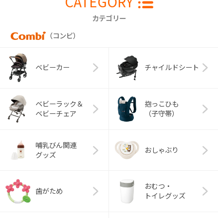
CATEGORY
カテゴリー
（コンビ）
ベビーカー
チャイルドシート
ベビーラック＆
抱っこひも
ベビーチェア
（子守帯）
哺乳びん関連
おしゃぶり
グッズ
おむつ・
歯がため
トイレグッズ