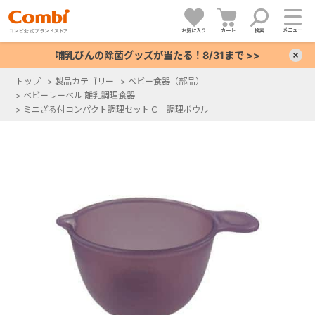
メニュー
お気に入り
カート
検索
哺乳びんの除菌グッズが当たる！8/31まで >>
×
トップ
>
製品カテゴリー
>
ベビー食器（部品）
>
ベビーレーベル 離乳調理食器
+
>
ミニざる付コンパクト調理セットＣ 調理ボウル
+
+
+