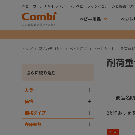
ベビーカー、チャイルドシート、ベビーラックなど、コンビ製品全ア
ベビー用品
ペット
トップ
>
製品カテゴリー
>
ペット用品
>
ペットカート
>
耐荷重12
耐荷重1
さらに絞り込む
カラー
＋
商品名順
価格
＋
26
件ありま
価格タイプ
＋
在庫有無
＋