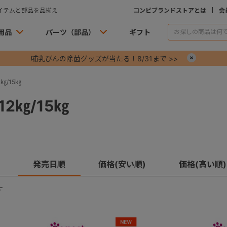
イテムと部品を品揃え
コンビブランドストアとは
会
用品
パーツ（部品）
ギフト
哺乳びんの除菌グッズが当たる！8/31まで >>
×
㎏/15㎏
2㎏/15㎏
発売日順
価格(安い順)
価格(高い順)
す