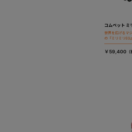
コムペット ミ
世界を広げるマ
の『ミリミリEG
「マジカルフォ
￥59,400