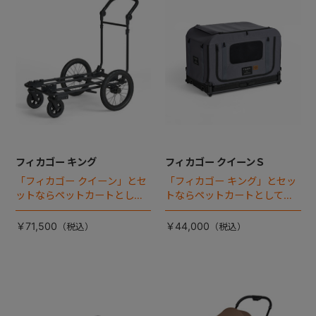
フィカゴー キング
フィカゴー クイーンＳ
「フィカゴー クイーン」とセ
「フィカゴー キング」とセッ
ットならペットカートとして
トならペットカートとしても
使える、耐荷重50kgの大型犬
使える、耐荷重30㎏の中～大
向け車体登場！
型犬向けケージが登場！
￥71,500
￥44,000