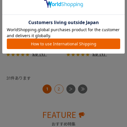
フィカゴー アジャイル 2
フィカゴー アジャイル 2
『FikaGO（フィカゴー）』か
『FikaGO（フィカゴー）』か
ら待望の中型犬向け『アジャ
ら待望の中型犬向け『アジャ
イル２』 登場！耐荷重30kg
イル２』 登場！耐荷重30kg
で、しかも1秒・自動収納機能
で、しかも1秒・自動収納機能
￥69,300
￥69,300
搭載！！
搭載！！
5.0
（1）
5.0
（1）
31
件あります
1
2
FEATURE
おすすめ特集