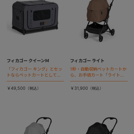
フィカゴー クイーンＭ
フィカゴー ライト
「フィカゴー キング」とセッ
1秒・自動収納ペットカートか
トならペットカートとしても
ら、お手頃カート「ライト」
使える、耐荷重50㎏の大型犬
が登場！
向けケージが登場！
￥49,500
￥31,900