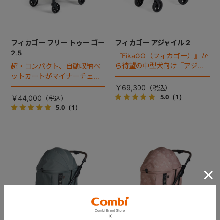
フィカゴー フリー トゥー ゴー
フィカゴー アジャイル 2
2.5
『FikaGO（フィカゴー）』か
ら待望の中型犬向け『アジャ
超・コンパクト、自動収納ペ
イル２』 登場！耐荷重30kg
ットカートがマイナーチェン
で、しかも1秒・自動収納機能
ジ！
￥69,300
搭載！！
5.0
（1）
￥44,000
5.0
（1）