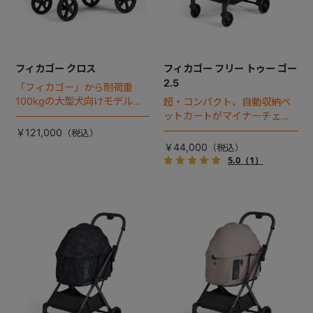
フィカゴー クロス
フィカゴー フリー トゥー ゴー
2.5
「フィカゴー」から耐荷重
100kgの大型犬向けモデルが
超・コンパクト、自動収納ペ
登場。
ットカートがマイナーチェン
ジ！
￥121,000
￥44,000
5.0
（1）