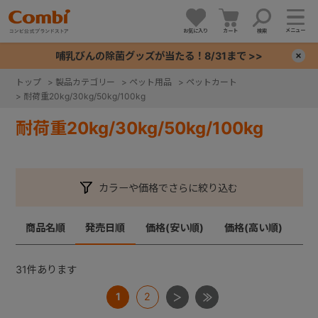
メニュー
お気に入り
カート
検索
哺乳びんの除菌グッズが当たる！8/31まで >>
×
トップ
>
製品カテゴリー
>
ペット用品
>
ペットカート
>
耐荷重20kg/30kg/50kg/100kg
+
耐荷重20kg/30kg/50kg/100kg
+
+
カラーや価格でさらに絞り込む
+
商品名順
発売日順
価格(安い順)
価格(高い順)
31
件あります
1
2