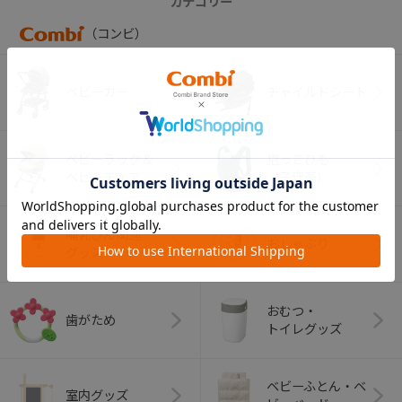
カテゴリー
（コンビ）
ベビーカー
チャイルドシート
ベビーラック＆
抱っこひも
ベビーチェア
（子守帯）
哺乳びん関連
おしゃぶり
グッズ
おむつ・
歯がため
トイレグッズ
ベビーふとん・ベ
室内グッズ