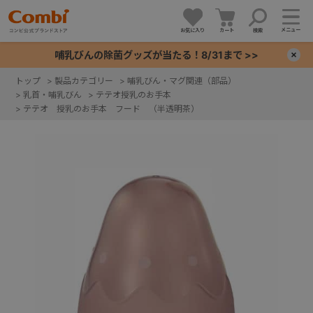
メニュー
お気に入り
カート
検索
哺乳びんの除菌グッズが当たる！8/31まで >>
×
トップ
>
製品カテゴリー
>
哺乳びん・マグ関連（部品）
>
乳首・哺乳びん
>
テテオ授乳のお手本
+
>
テテオ 授乳のお手本 フード （半透明茶）
+
+
+