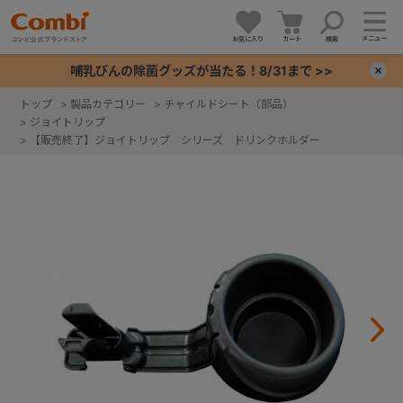
メニュー
お気に入り
カート
検索
哺乳びんの除菌グッズが当たる！8/31まで >>
×
トップ
>
製品カテゴリー
>
チャイルドシート（部品）
>
ジョイトリップ
+
>
【販売終了】ジョイトリップ シリーズ ドリンクホルダー
+
+
+