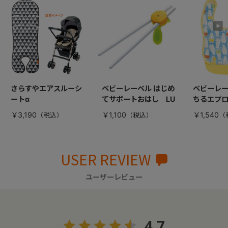
さらすやエアスルーシ
ベビーレーベル はじめ
ベビーレー
ートα
てサポートおはし LU
ちるエプ
￥3,190
￥1,100
￥1,540
USER REVIEW
ユーザーレビュー
4.7