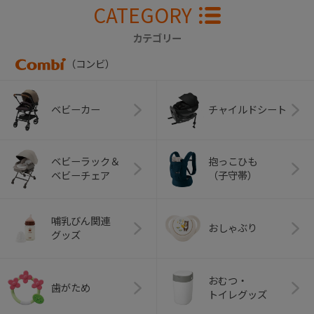
CATEGORY
カテゴリー
（コンビ）
ベビーカー
チャイルドシート
ベビーラック＆
抱っこひも
ベビーチェア
（子守帯）
哺乳びん関連
おしゃぶり
グッズ
おむつ・
歯がため
トイレグッズ