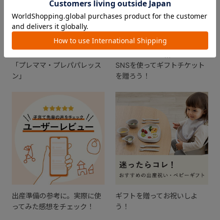
出産準備を学べるイベント
メッセージと一緒にメールや
「プレママ・プレパパレッス
SNSを使ってギフトチケット
ン」
を贈ろう！
出産準備の参考に。実際に使
ギフトを贈ってお祝いしよ
ってみた感想をチェック！
う！