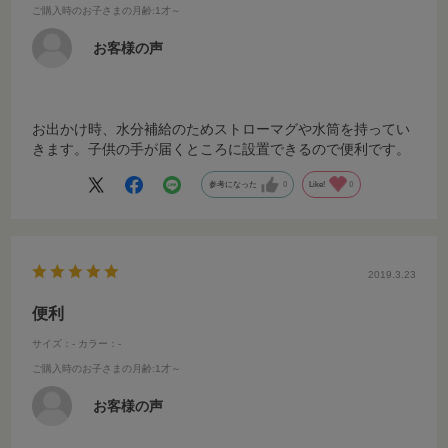
ご購入時のお子さまの月齢
:1才～
お客様の声
お出かけ時、水分補給のためストローマグや水筒を持ってい
きます。子供の手が届くところに設置できるので便利です。
参考になった
0
Like!
0
2019.3.23
便利
サイズ：-
カラー：-
ご購入時のお子さまの月齢
:1才～
お客様の声