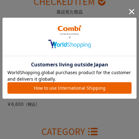
CHECKED ITEM
最近見た商品
ジョイトリップエッ
グショック ＧＣ
（エアーブラック）
シートカバー（背面
用）
￥6,600
CATEGORY