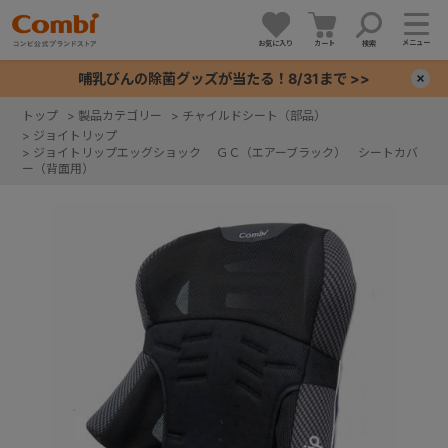
メニュー
お気に入り
カート
検索
哺乳びんの除菌グッズが当たる！8/31まで >>
×
トップ
>
製品カテゴリー
>
チャイルドシート（部品）
>
ジョイトリップ
+
>
ジョイトリップエッグショック ＧＣ（エアーブラック） シートカバ
ー（背面用）
+
+
+