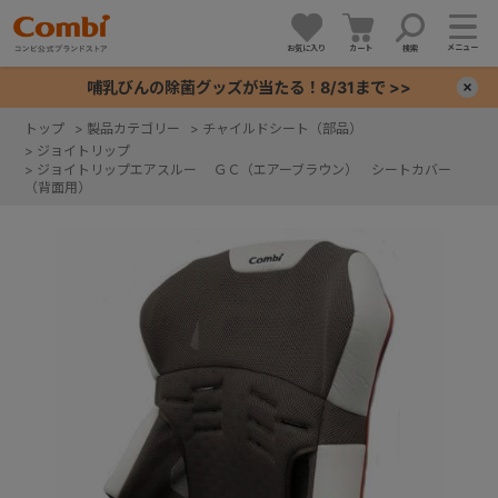
メニュー
お気に入り
カート
検索
哺乳びんの除菌グッズが当たる！8/31まで >>
×
トップ
>
製品カテゴリー
>
チャイルドシート（部品）
>
ジョイトリップ
+
>
ジョイトリップエアスルー ＧＣ（エアーブラウン） シートカバー
（背面用）
+
+
+