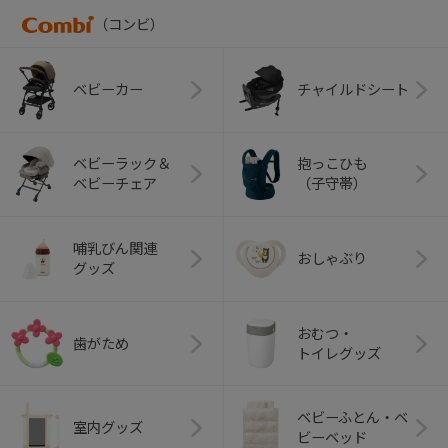
（コンビ）
ベビーカー
チャイルドシート
ベビーラック＆
抱っこひも
ベビーチェア
（子守帯）
哺乳びん関連
おしゃぶり
グッズ
おむつ・
歯がため
トイレグッズ
ベビーふとん・ベ
室内グッズ
ビーベッド