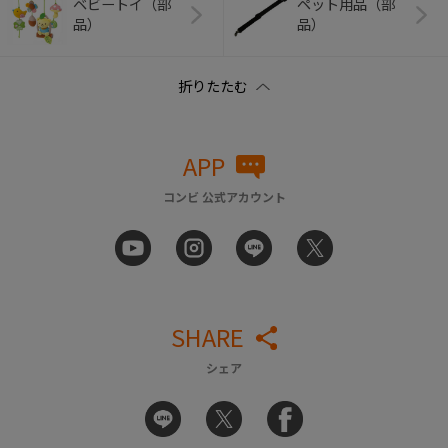
ベビートイ（部
ペット用品（部
品）
品）
APP
コンビ 公式アカウント
SHARE
シェア