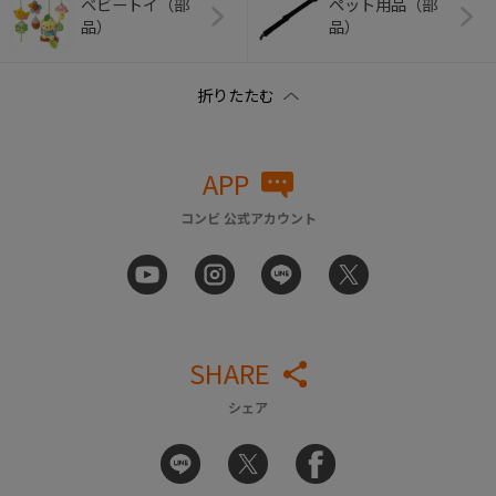
ベビートイ（部
ペット用品（部
品）
品）
APP
コンビ 公式アカウント
SHARE
シェア