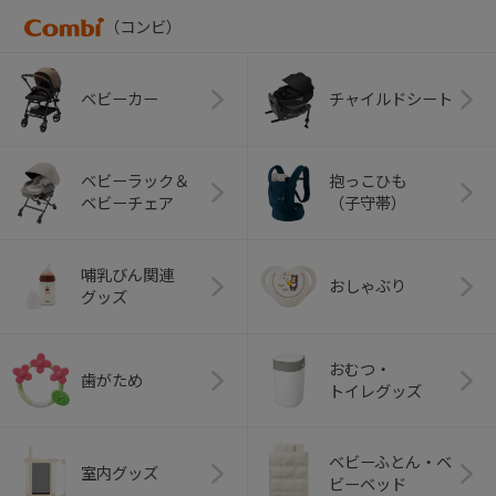
（コンビ）
ベビーカー
チャイルドシート
ベビーラック＆
抱っこひも
ベビーチェア
（子守帯）
哺乳びん関連
おしゃぶり
グッズ
おむつ・
歯がため
トイレグッズ
ベビーふとん・ベ
室内グッズ
ビーベッド