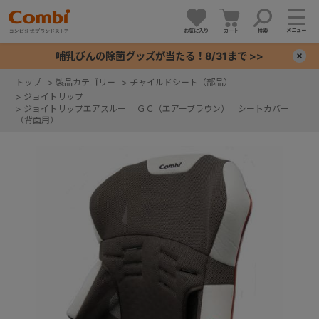
メニュー
お気に入り
カート
検索
哺乳びんの除菌グッズが当たる！8/31まで >>
×
トップ
>
製品カテゴリー
>
チャイルドシート（部品）
>
ジョイトリップ
+
>
ジョイトリップエアスルー ＧＣ（エアーブラウン） シートカバー
（背面用）
+
+
+