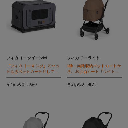
フィカゴー クイーンＭ
フィカゴー ライト
「フィカゴー キング」とセッ
1秒・自動収納ペットカートか
トならペットカートとしても
ら、お手頃カート「ライト」
使える、耐荷重50㎏の大型犬
が登場！
向けケージが登場！
￥49,500
￥31,900