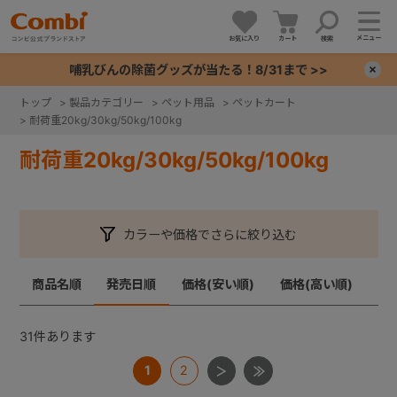
メニュー
お気に入り
カート
検索
哺乳びんの除菌グッズが当たる！8/31まで >>
×
トップ
>
製品カテゴリー
>
ペット用品
>
ペットカート
>
耐荷重20kg/30kg/50kg/100kg
+
耐荷重20kg/30kg/50kg/100kg
+
+
カラーや価格でさらに絞り込む
+
商品名順
発売日順
価格(安い順)
価格(高い順)
31
件あります
1
2