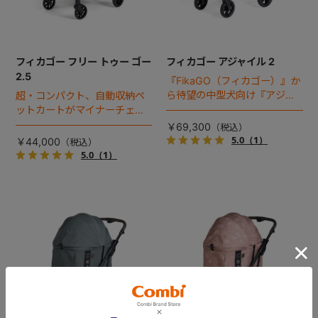
フィカゴー フリー トゥー ゴー
フィカゴー アジャイル 2
2.5
『FikaGO（フィカゴー）』か
ら待望の中型犬向け『アジャ
超・コンパクト、自動収納ペ
イル２』 登場！耐荷重30kg
ットカートがマイナーチェン
で、しかも1秒・自動収納機能
ジ！
￥69,300
搭載！！
5.0
（1）
￥44,000
5.0
（1）