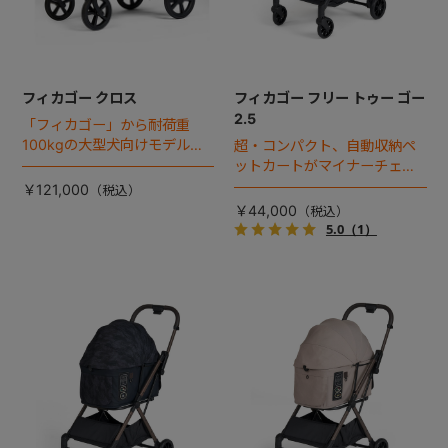
フィカゴー クロス
フィカゴー フリー トゥー ゴー
2.5
「フィカゴー」から耐荷重
100kgの大型犬向けモデルが
超・コンパクト、自動収納ペ
登場。
ットカートがマイナーチェン
ジ！
￥121,000
￥44,000
5.0
（1）