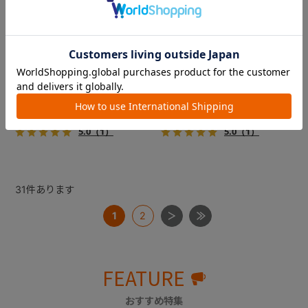
フィカゴー アジャイル 2
フィカゴー アジャイル 2
『FikaGO（フィカゴー）』か
『FikaGO（フィカゴー）』か
ら待望の中型犬向け『アジャ
ら待望の中型犬向け『アジャ
イル２』 登場！耐荷重30kg
イル２』 登場！耐荷重30kg
で、しかも1秒・自動収納機能
で、しかも1秒・自動収納機能
￥69,300
￥69,300
搭載！！
搭載！！
5.0
（1）
5.0
（1）
31
件あります
1
2
FEATURE
おすすめ特集