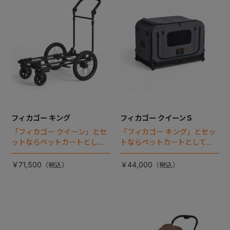
フィカゴー キング
フィカゴー クイーンＳ
「フィカゴー クイーン」とセ
「フィカゴー キング」とセッ
ットならペットカートとして
トならペットカートとしても
使える、耐荷重50kgの大型犬
使える、耐荷重30㎏の中～大
向け車体登場！
型犬向けケージが登場！
￥71,500
￥44,000