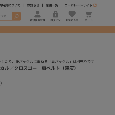
員特典について
お知らせ
店舗一覧
コーポレートサイト
検索
新規会員登録
ログイン
お気に入り
カート
をしたり、腰バックルに重ねる「肩バックル」は別売りです
カル／クロスゴー 肩ベルト（淡灰）