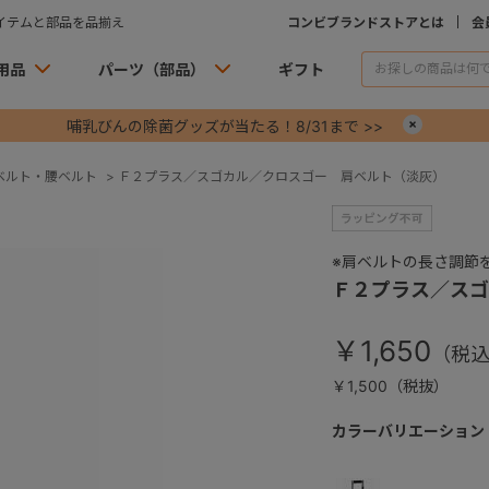
イテムと部品を品揃え
コンビブランドストアとは
会
用品
パーツ（部品）
ギフト
哺乳びんの除菌グッズが当たる！8/31まで >>
×
ベルト・腰ベルト
>
Ｆ２プラス／スゴカル／クロスゴー 肩ベルト（淡灰）
※肩ベルトの長さ調節
Ｆ２プラス／スゴ
￥1,650
￥1,500（税抜）
カラーバリエーション