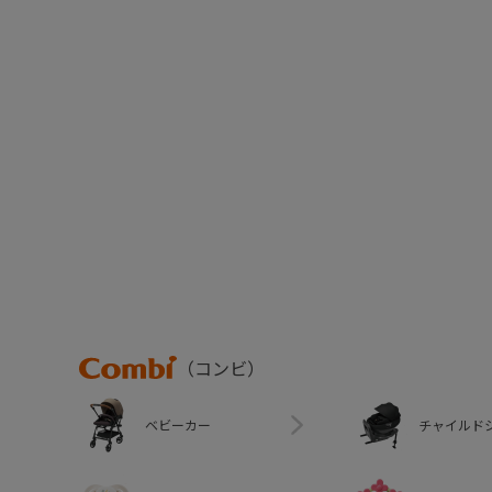
Combi
（コンビ）
ベビーカー
チャイルド