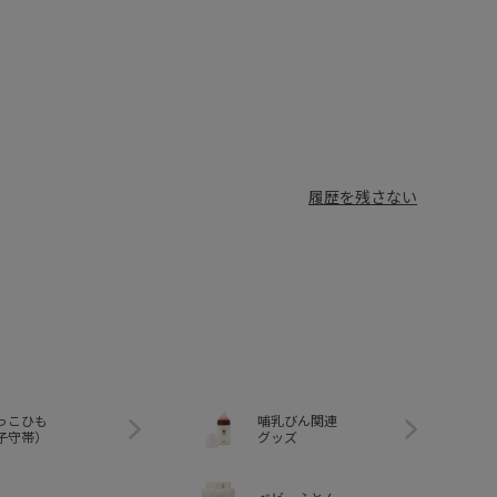
履歴を残さない
っこひも
哺乳びん関連
子守帯）
グッズ