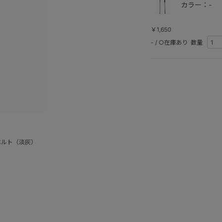
カラー：-
￥1,650
-
/
○在庫あり
数量
ベルト（淡灰）