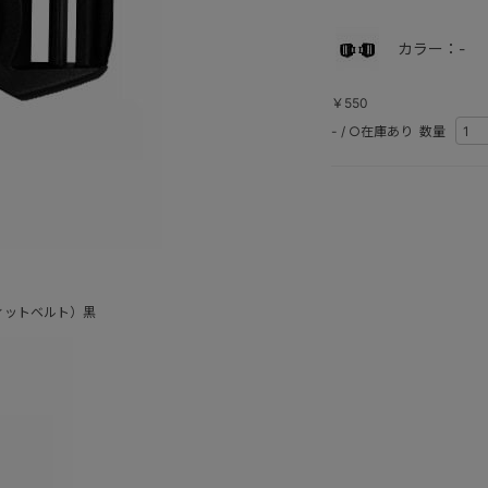
カラー：-
￥550
-
/
○在庫あり
数量
ィットベルト）黒