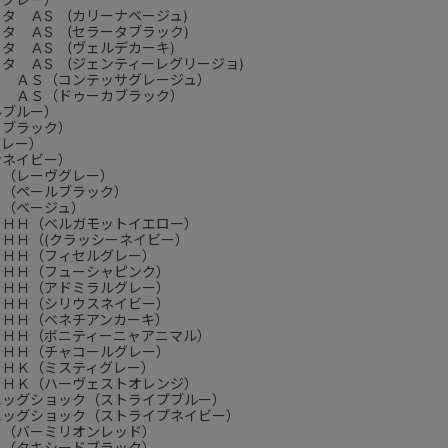
 ＡS (カリーナベージュ)
タ ＡS (セラータブラック)
タ ＡS (ヴェルデカーキ)
タ ＡS (ジェンティーレグリージョ)
Ｘ ＡＳ（コンテッサグレージュ）
Ｘ ＡＳ（ドゥーカブラック）
ルブルー）
クブラック）
グレー）
ンネイビー）
Ｎ（レーヴグレー）
Ｎ（ペールブラック）
Ｎ（ベージュ）
 ＨＨ（ベルガモットイエロー）
ＨＨ（(クラッシーネイビー）
 ＨＨ（フィセルグレー）
 ＨＨ（フューシャピンク）
 ＨＨ（アドミラルグレー）
 ＨＨ（シリウスネイビー）
 ＨＨ（ベネチアンカーキ）
 ＨＨ（ボニティーニャアニマル）
 ＨＨ（チャコールグレー）
 ＨＫ（ミスティグレー）
 ＨＫ（ハーヴェストオレンジ）
エッグショック（ストライプブルー）
エッグショック（ストライプネイビー）
Ｊ（バーミリオンレッド）
Ｊ（タキシードブラック）