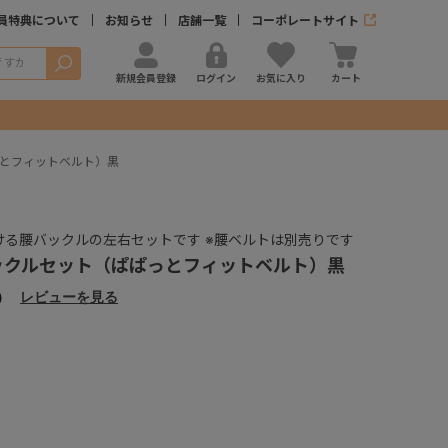
員特典について
お知らせ
店舗一覧
コーポレートサイト
検索
新規会員登録
ログイン
お気に入り
カート
っとフィットベルト）黒
ける腰バックルの左右セットです ※腰ベルトは別売りです
ックルセット（ぱぱっとフィットベルト）黒
）
レビューを見る