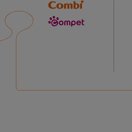
Combi
compet