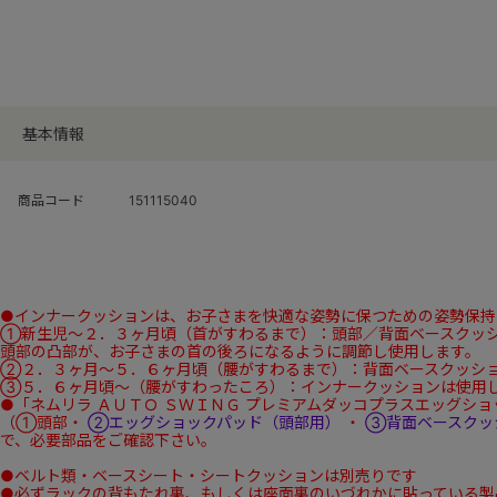
基本情報
商品コード
151115040
●インナークッションは、お子さまを快適な姿勢に保つための姿勢保持
①新生児～２．３ヶ月頃（首がすわるまで）：頭部／背面ベースクッ
頭部の凸部が、お子さまの首の後ろになるように調節し使用します。
②２．３ヶ月～５．６ヶ月頃（腰がすわるまで）：背面ベースクッシ
③５．６ヶ月頃～（腰がすわったころ）：インナークッションは使用
●「ネムリラ ＡＵＴＯ ＳＷＩＮＧ プレミアムダッコプラスエッグシ
（①頭部・
②エッグショックパッド（頭部用）
・
③背面ベースクッ
で、必要部品をご確認下さい。
●ベルト類・ベースシート・シートクッションは別売りです
●必ずラックの背もたれ裏、もしくは座面裏のいづれかに貼っている製