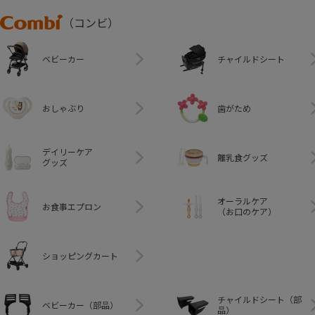
Combi
（コンビ）
ベビーカー
チャイルドシート
おしゃぶり
歯がため
デイリーケア
離乳食グッズ
グッズ
オーラルケア
お食事エプロン
（お口のケア）
ショッピングカート
チャイルドシート（部
ベビーカー（部品）
品）