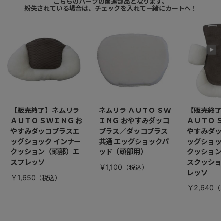
こちらのパーツの関連部品となります。
紛失されている場合は、チェックを入れて一緒にカートへ！
【販売終了】ネムリラ
ネムリラ ＡＵＴＯ ＳＷ
【販売終
ＡＵＴＯ ＳＷＩＮＧ お
ＩＮＧ おやすみダッコ
ＡＵＴＯ 
やすみダッコプラスエ
プラス／ダッコプラス
やすみダ
ッグショック インナー
共通 エッグショックパ
ッグショッ
クッション（頭部）エ
ッド（頭部用）
クッショ
スプレッソ
スクッシ
￥1,100
レッソ
￥1,650
￥2,640