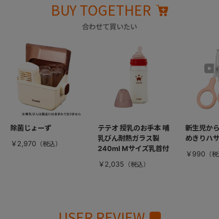
BUY TOGETHER
合わせて買いたい
除菌じょーず
テテオ 授乳のお手本 哺
新生児から
乳びん耐熱ガラス製
めきりハ
￥2,970
240ml Mサイズ乳首付
￥990
￥2,035
USER REVIEW