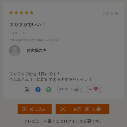
2023.11.29
フカフカでいい！
サイズ：-
カラー：-
ご購入時のお子さまの月齢
:0～3カ月頃
お客様の声
フカフカでかなり良いです！
色んなネムリラに対応できるのでありがたい！
参考になった
0
Like!
0
絞り込み
表示：新しい順
※レビューを書くには
ログイン
が必要です。