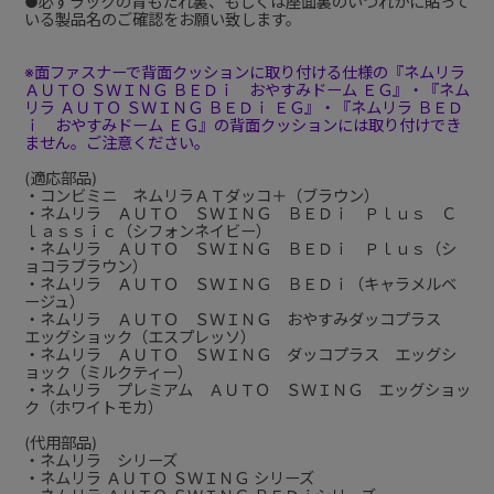
●必ずラックの背もたれ裏、もしくは座面裏のいづれかに貼って
いる製品名のご確認をお願い致します。
※面ファスナーで背面クッションに取り付ける仕様の『ネムリラ
ＡＵＴＯ ＳＷＩＮＧ ＢＥＤｉ おやすみドーム ＥＧ』・『ネム
リラ ＡＵＴＯ ＳＷＩＮＧ ＢＥＤｉ ＥＧ』・『ネムリラ ＢＥＤ
ｉ おやすみドーム ＥＧ』の背面クッションには取り付けでき
ません。ご注意ください。
(適応部品)
・コンビミニ ネムリラＡＴダッコ＋（ブラウン）
・ネムリラ ＡＵＴＯ ＳＷＩＮＧ ＢＥＤｉ Ｐｌｕｓ Ｃ
ｌａｓｓｉｃ（シフォンネイビー）
・ネムリラ ＡＵＴＯ ＳＷＩＮＧ ＢＥＤｉ Ｐｌｕｓ（シ
ョコラブラウン）
・ネムリラ ＡＵＴＯ ＳＷＩＮＧ ＢＥＤｉ（キャラメルベ
ージュ）
・ネムリラ ＡＵＴＯ ＳＷＩＮＧ おやすみダッコプラス
エッグショック（エスプレッソ）
・ネムリラ ＡＵＴＯ ＳＷＩＮＧ ダッコプラス エッグシ
ョック（ミルクティー）
・ネムリラ プレミアム ＡＵＴＯ ＳＷＩＮＧ エッグショッ
ク（ホワイトモカ）
(代用部品)
・ネムリラ シリーズ
・ネムリラ ＡＵＴＯ ＳＷＩＮＧ シリーズ