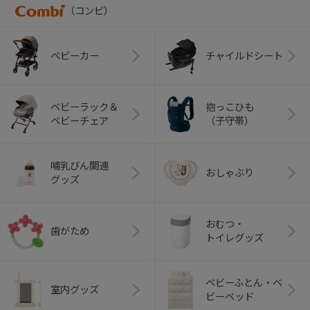
（コンビ）
ベビーカー
チャイルドシート
ベビーラック＆
抱っこひも
ベビーチェア
（子守帯）
哺乳びん関連
おしゃぶり
グッズ
おむつ・
歯がため
トイレグッズ
ベビーふとん・ベ
室内グッズ
ビーベッド