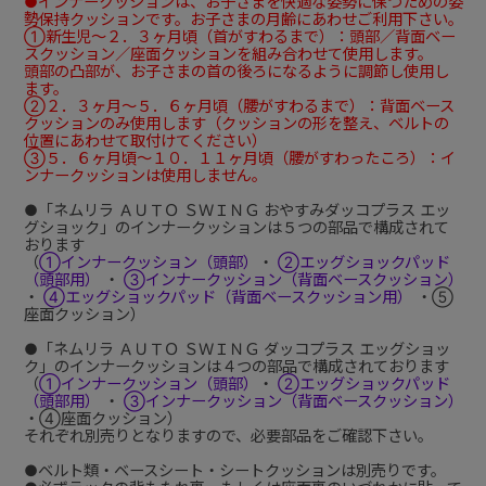
●インナークッションは、お子さまを快適な姿勢に保つための姿
勢保持クッションです。お子さまの月齢にあわせご利用下さい。
①新生児～２．３ヶ月頃（首がすわるまで）：頭部／背面ベー
スクッション／座面クッションを組み合わせて使用します。
頭部の凸部が、お子さまの首の後ろになるように調節し使用し
ます。
②２．３ヶ月～５．６ヶ月頃（腰がすわるまで）：背面ベース
クッションのみ使用します（クッションの形を整え、ベルトの
位置にあわせて取付けてください）
③５．６ヶ月頃～１０．１１ヶ月頃（腰がすわったころ）：イ
ンナークッションは使用しません。
●「ネムリラ ＡＵＴＯ ＳＷＩＮＧ おやすみダッコプラス エッ
グショック」のインナークッションは５つの部品で構成されて
おります
（
①インナークッション（頭部）
・
②エッグショックパッド
（頭部用）
・
③インナークッション（背面ベースクッション）
・
④エッグショックパッド（背面ベースクッション用）
・⑤
座面クッション）
●「ネムリラ ＡＵＴＯ ＳＷＩＮＧ ダッコプラス エッグショッ
ク」のインナークッションは４つの部品で構成されております
（
①インナークッション（頭部）
・
②エッグショックパッド
（頭部用）
・
③インナークッション（背面ベースクッション）
・④座面クッション）
それぞれ別売りとなりますので、必要部品をご確認下さい。
●ベルト類・ベースシート・シートクッションは別売りです。