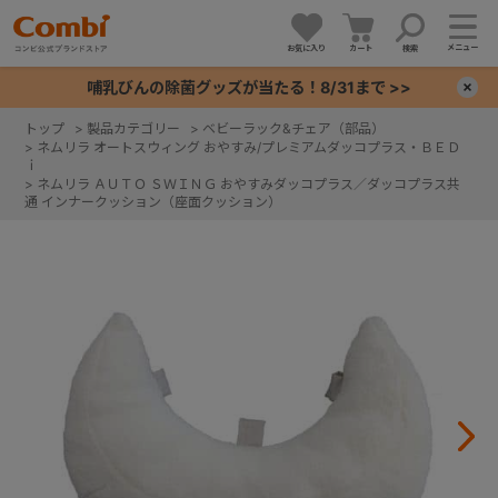
メニュー
お気に入り
カート
検索
哺乳びんの除菌グッズが当たる！8/31まで >>
×
トップ
>
製品カテゴリー
>
ベビーラック&チェア（部品）
>
ネムリラ オートスウィング おやすみ/プレミアムダッコプラス・ＢＥＤ
+
ｉ
>
ネムリラ ＡＵＴＯ ＳＷＩＮＧ おやすみダッコプラス／ダッコプラス共
通 インナークッション（座面クッション）
+
+
+