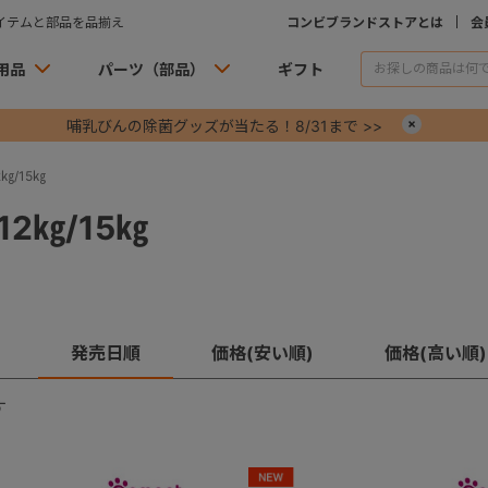
イテムと部品を品揃え
コンビブランドストアとは
会
用品
パーツ（部品）
ギフト
哺乳びんの除菌グッズが当たる！8/31まで >>
×
㎏/15㎏
2㎏/15㎏
発売日順
価格(安い順)
価格(高い順)
す