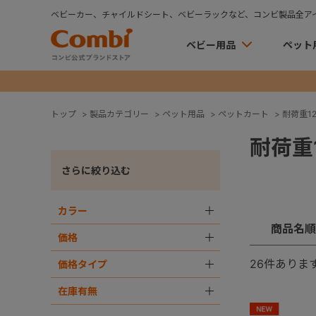
ベビーカー、チャイルドシート、ベビーラックなど、コンビ製品全ア
ベビー用品
ペット
トップ
>
製品カテゴリー
>
ペット用品
>
ペットカート
>
耐荷重12
耐荷重1
さらに絞り込む
カラー
＋
商品名順
価格
＋
26
件ありま
価格タイプ
＋
在庫有無
＋