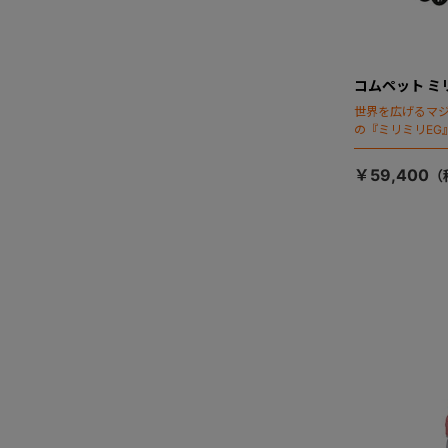
コムペット ミ
世界を広げるマ
の『ミリミリEG
「マジカルフォ
￥59,400