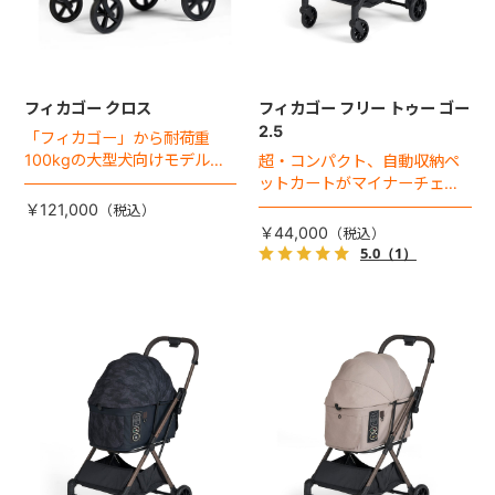
フィカゴー クロス
フィカゴー フリー トゥー ゴー
2.5
「フィカゴー」から耐荷重
100kgの大型犬向けモデルが
超・コンパクト、自動収納ペ
登場。
ットカートがマイナーチェン
ジ！
￥121,000
￥44,000
5.0
（1）