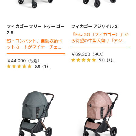
フィカゴー フリー トゥー ゴー
フィカゴー アジャイル 2
2.5
『FikaGO（フィカゴー）』か
ら待望の中型犬向け『アジャ
超・コンパクト、自動収納ペ
イル２』 登場！耐荷重30kg
ットカートがマイナーチェン
で、しかも1秒・自動収納機能
ジ！
￥69,300
搭載！！
5.0
（1）
￥44,000
5.0
（1）