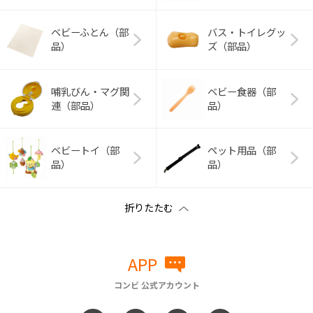
ベビーふとん（部
バス・トイレグッ
品）
ズ（部品）
哺乳びん・マグ関
ベビー食器（部
連（部品）
品）
ベビートイ（部
ペット用品（部
品）
品）
APP
コンビ 公式アカウント