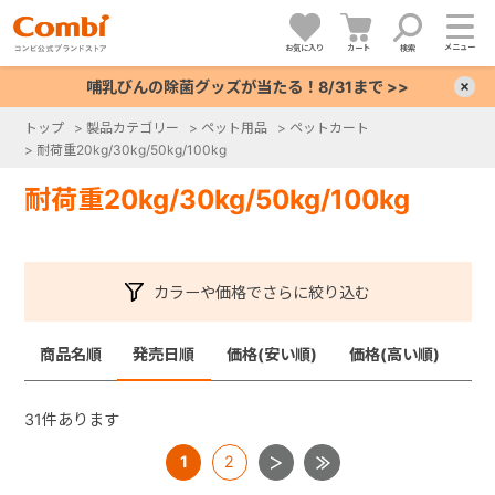
メニュー
お気に入り
カート
検索
哺乳びんの除菌グッズが当たる！8/31まで >>
×
トップ
>
製品カテゴリー
>
ペット用品
>
ペットカート
>
耐荷重20kg/30kg/50kg/100kg
+
耐荷重20kg/30kg/50kg/100kg
+
+
カラーや価格でさらに絞り込む
+
商品名順
発売日順
価格(安い順)
価格(高い順)
31
件あります
1
2