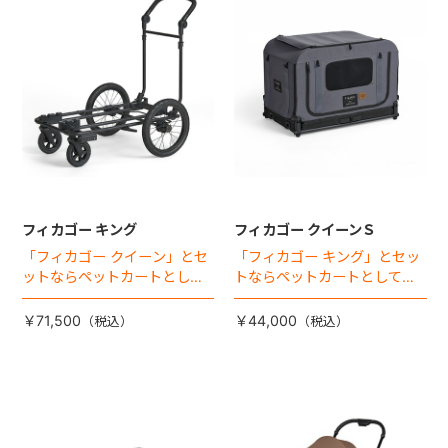
フィカゴー キング
フィカゴー クイーンＳ
「フィカゴー クイーン」とセ
「フィカゴー キング」とセッ
ットならペットカートとして
トならペットカートとしても
使える、耐荷重50kgの大型犬
使える、耐荷重30㎏の中～大
向け車体登場！
型犬向けケージが登場！
￥71,500
￥44,000