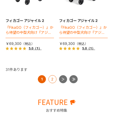
フィカゴー アジャイル 2
フィカゴー アジャイル 2
『FikaGO（フィカゴー）』か
『FikaGO（フィカゴー）』か
ら待望の中型犬向け『アジャ
ら待望の中型犬向け『アジャ
イル２』 登場！耐荷重30kg
イル２』 登場！耐荷重30kg
で、しかも1秒・自動収納機能
で、しかも1秒・自動収納機能
￥69,300
￥69,300
搭載！！
搭載！！
5.0
（1）
5.0
（1）
31
件あります
1
2
FEATURE
おすすめ特集