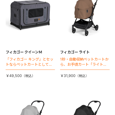
フィカゴー クイーンＭ
フィカゴー ライト
「フィカゴー キング」とセッ
1秒・自動収納ペットカートか
トならペットカートとしても
ら、お手頃カート「ライト」
使える、耐荷重50㎏の大型犬
が登場！
向けケージが登場！
￥49,500
￥31,900