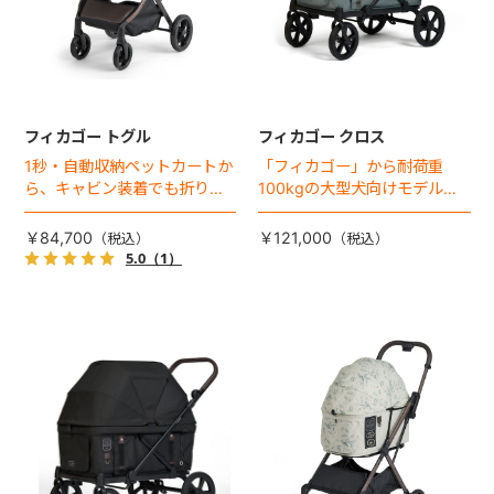
フィカゴー トグル
フィカゴー クロス
1秒・自動収納ペットカートか
「フィカゴー」から耐荷重
ら、キャビン装着でも折りた
100kgの大型犬向けモデルが
ためるモデルが登場！
登場。
￥84,700
￥121,000
5.0
（1）