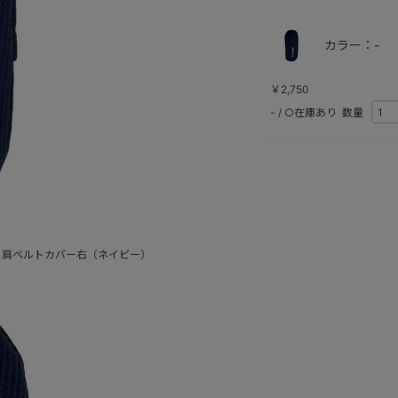
カラー：-
￥2,750
-
/
○在庫あり
数量
 肩ベルトカバー右（ネイビー）