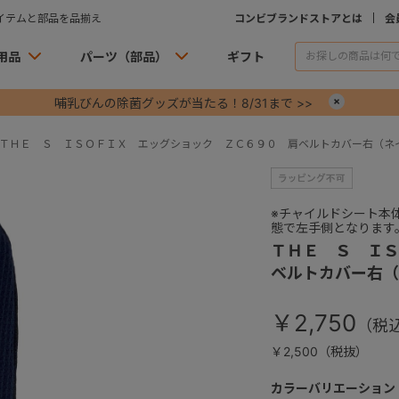
イテムと部品を品揃え
コンビブランドストアとは
会
用品
パーツ（部品）
ギフト
哺乳びんの除菌グッズが当たる！8/31まで >>
×
ＴＨＥ Ｓ ＩＳＯＦＩＸ エッグショック ＺＣ６９０ 肩ベルトカバー右（ネ
※チャイルドシート本
態で左手側となります
ＴＨＥ Ｓ ＩＳ
ベルトカバー右（
￥2,750
￥2,500（税抜）
カラーバリエーション