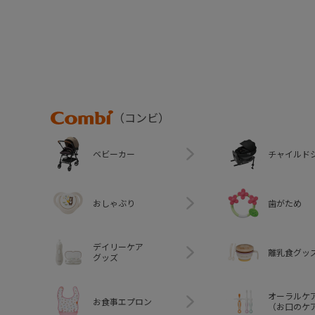
Combi
（コンビ）
ベビーカー
チャイルド
おしゃぶり
歯がため
デイリーケア
離乳食グッ
グッズ
オーラルケ
お食事エプロン
（お口のケ