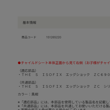
基本情報
商品コード
151265220
●チャイルドシート本体正面から見て右側（お子様がチャ
（適応部品）
・ＴＨＥ Ｓ ＩＳＯＦＩＸ エッグショック ＺＣ６９
（共通部品）
・ＴＨＥ Ｓ ＩＳＯＦＩＸ エッグショック ＺＣ シ
カラー：黒紺
※「適応部品」には、本部品を使用している製品名を記載し
※「共通部品」には、本部品を共通してお使いいただける製
※ 実際の部品と色が異なる場合がございます。