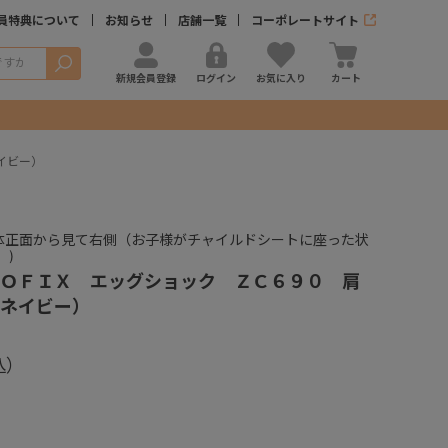
員特典について
お知らせ
店舗一覧
コーポレートサイト
検索
新規会員登録
ログイン
お気に入り
カート
イビー）
体正面から見て右側（お子様がチャイルドシートに座った状
。)
ＯＦＩＸ エッグショック ＺＣ６９０ 肩
ネイビー）