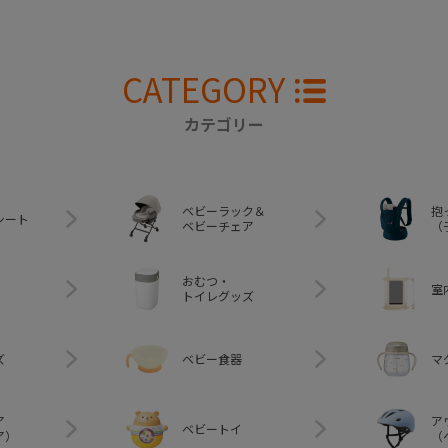
CATEGORY
カテゴリー
ベビーラック＆
抱
シート
ベビーチェア
（
おむつ・
室
トイレグッズ
ズ
ベビー食器
マ
ア
ア
ベビートイ
ア）
（