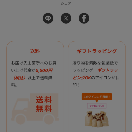
シェア
送料
ギフトラッピング
お届け先１箇所へのお買
贈り物を素敵な包装紙で
い上げ代金が
5,500円
ラッピング。
ギフトラッ
（税込）
以上で送料無
ピングOK
のアイコンが目
料。
印！