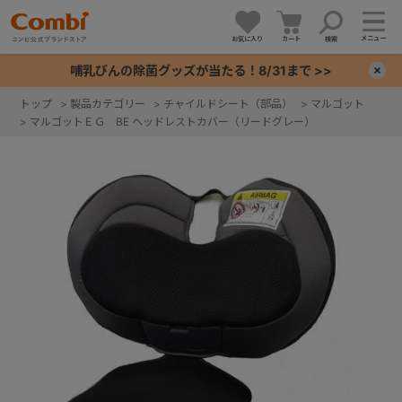
メニュー
お気に入り
カート
検索
哺乳びんの除菌グッズが当たる！8/31まで >>
×
トップ
>
製品カテゴリー
>
チャイルドシート（部品）
>
マルゴット
>
マルゴットＥＧ BE ヘッドレストカバー（リードグレー）
+
+
+
+