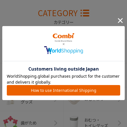
CATEGORY
カテゴリー
（コンビ）
ベビーカー
チャイルドシート
ベビーラック＆
抱っこひも
ベビーチェア
（子守帯）
哺乳びん関連
おしゃぶり
グッズ
おむつ・
歯がため
トイレグッズ