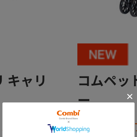
 キャリ
コムペット
ー
カルペット
世界を広