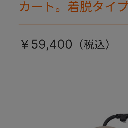
カート。着脱タイ
ミリ キャリー』 
カラーが登場！
￥59,400