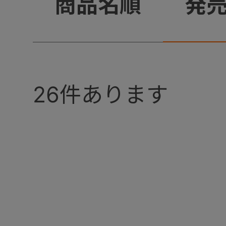
+
商品名順
発
26
件あります