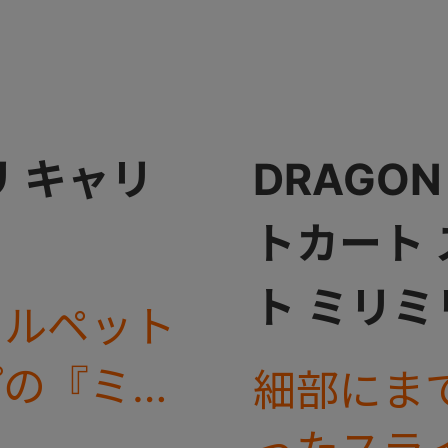
 キャリ
DRAGON 
トカート
ト ミリミ
カルペット
プの『ミリ
細部にま
からアース