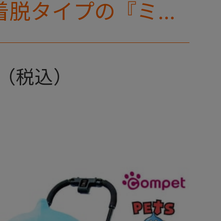
着脱タイプの『ミリ
リー』 からアース
登場！