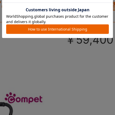
プの『ミリ
カート。
からアース
ミリ キャ
カラーが
￥59,400