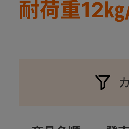
耐荷重12㎏
+
+