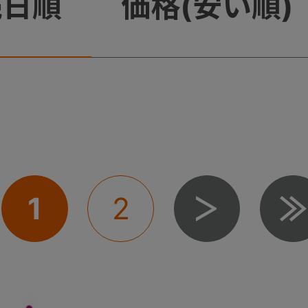
売日順
価格(安い順)
1
2