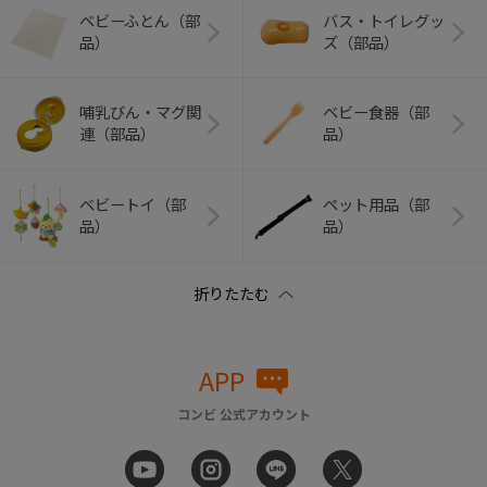
ベビーふとん（部
バス・トイレグッ
品）
ズ（部品）
哺乳びん・マグ関
ベビー食器（部
連（部品）
品）
ベビートイ（部
ペット用品（部
品）
品）
APP
コンビ 公式アカウント