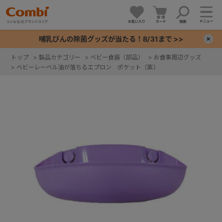
メニュー
お気に入り
カート
検索
哺乳びんの除菌グッズが当たる！8/31まで >>
×
トップ
>
製品カテゴリー
>
ベビー食器（部品）
>
お食事周辺グッズ
>
ベビーレーベル油が落ちるエプロン ポケット（紫）
+
+
+
+