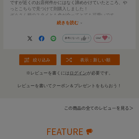
ですが近くのお店何件かにはなく諦めかけていたところ、や
っとこちらで見つけて則購入しました！
ぞうさん柄のスタイとも色が合ってとても可愛いです
全体がプラスチックのエプロンとは違いかさばらないので外
続きを読む
出時にも便利です
参考になった
0
Like!
0
絞り込み
表示：新しい順
※レビューを書くには
ログイン
が必要です。
レビューを書いてクーポン＆プレゼントをもらおう！
この商品の全てのレビューを見る＞
FEATURE