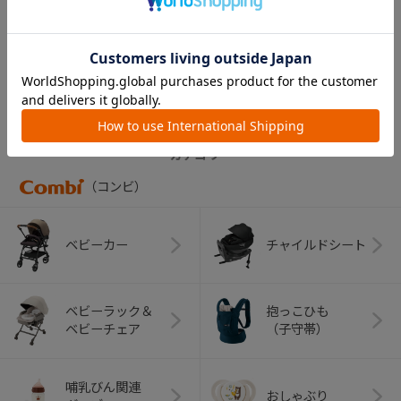
ケット（紫）
￥550
CATEGORY
カテゴリー
（コンビ）
ベビーカー
チャイルドシート
ベビーラック＆
抱っこひも
ベビーチェア
（子守帯）
哺乳びん関連
おしゃぶり