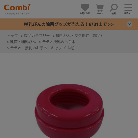
メニュー
お気に入り
カート
検索
哺乳びんの除菌グッズが当たる！8/31まで >>
×
トップ
>
製品カテゴリー
>
哺乳びん・マグ関連（部品）
>
乳首・哺乳びん
>
テテオ授乳のお手本
+
>
テテオ 授乳のお手本 キャップ（桃）
+
+
+