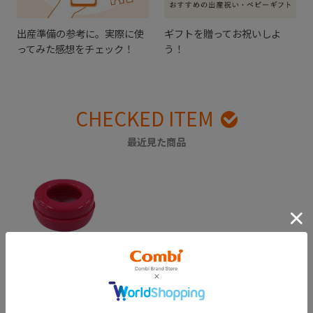
出産準備の参考に。実際に使
ギフトを贈ってお祝いしよ
ってみた感想をチェック！
う！
CHECKED ITEM
最近見た商品
テテオ 授乳のお手
本 キャップ（桃）
￥220