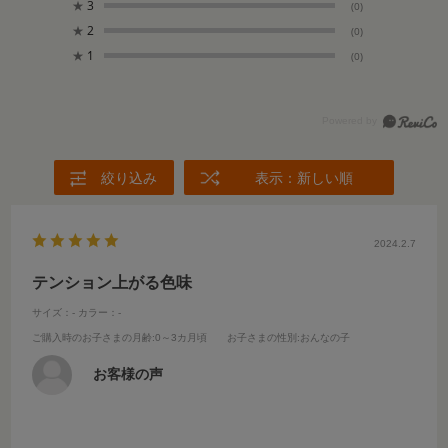
★
3
(0)
★
2
(0)
★
1
(0)
絞り込み
表示：新しい順
2024.2.7
テンション上がる色味
サイズ：-
カラー：-
ご購入時のお子さまの月齢
:0～3カ月頃
お子さまの性別
:おんなの子
お客様の声