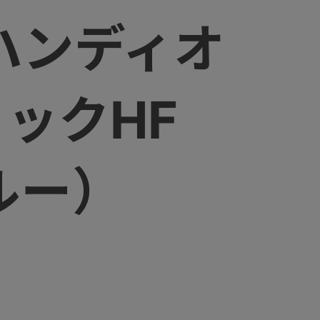
ハンディオ
ョックHF
ルー）