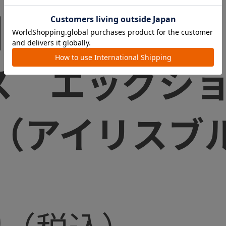
】メチャカル
ス エッグシ
（アイリスブ
0