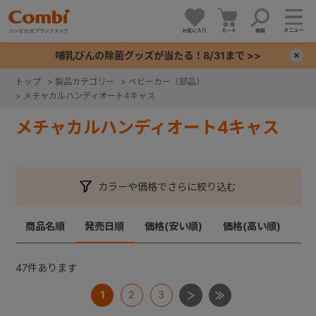
メニュー
お気に入り
カート
検索
哺乳びんの除菌グッズが当たる！8/31まで >>
×
トップ
>
製品カテゴリー
>
ベビーカー（部品）
>
メチャカルハンディオート4キャス
+
メチャカルハンディオート4キャス
+
+
カラーや価格でさらに絞り込む
+
商品名順
発売日順
価格(安い順)
価格(高い順)
47
件あります
1
2
3