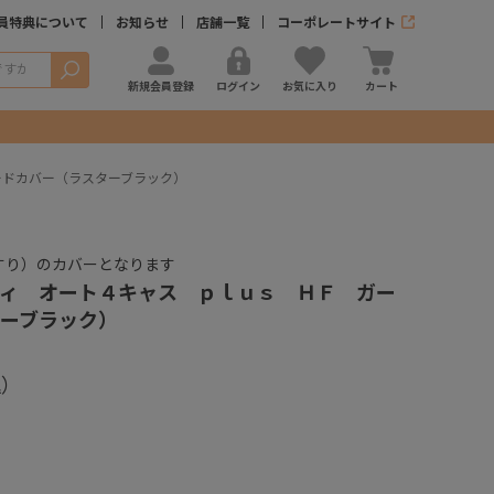
員特典について
お知らせ
店舗一覧
コーポレートサイト
検索
新規会員登録
ログイン
お気に入り
カート
ードカバー（ラスターブラック）
すり）のカバーとなります
ィ オート４キャス ｐｌｕｓ ＨＦ ガー
ーブラック）