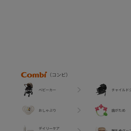
Combi
（コンビ）
ベビーカー
チャイルド
おしゃぶり
歯がため
デイリーケア
離乳食グッ