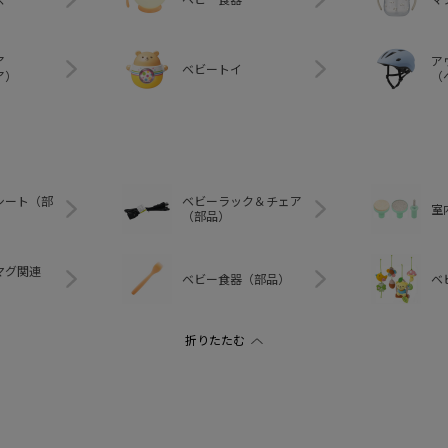
ア
ア
ベビートイ
ア）
（
シート（部
ベビーラック＆チェア
室
（部品）
マグ関連
ベビー食器（部品）
ベ