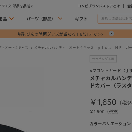
イテムと部品を品揃え
コンビブランドストアとは
会
用品
パーツ（部品）
ギフト
哺乳びんの除菌グッズが当たる！8/31まで >>
×
ディオート4キャス
>
メチャカルハンディ オート４キャス ｐｌｕｓ ＨＦ ガ
※フロントガード（手
メチャカルハンデ
ドカバー（ラスタ
￥1,650
￥1,500（税抜）
カラーバリエーション