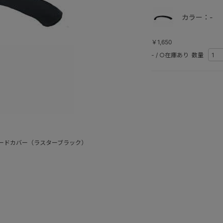
カラー：-
￥1,650
-
/
○在庫あり
数量
ードカバー（ラスターブラック）