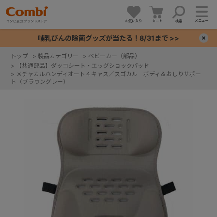
メニュー
お気に入り
カート
検索
哺乳びんの除菌グッズが当たる！8/31まで >>
×
トップ
>
製品カテゴリー
>
ベビーカー（部品）
>
【共通部品】ダッコシート・エッグショックパッド
+
>
メチャカルハンディオート４キャス／スゴカル ボディ＆おしりサポー
ト（ブラウングレー）
+
+
+