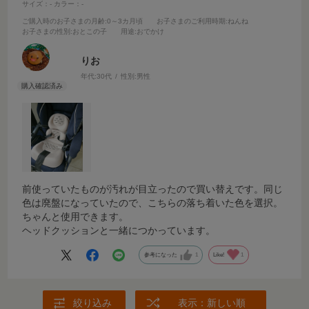
サイズ：-
カラー：-
ご購入時のお子さまの月齢
:0～3カ月頃
お子さまのご利用時期
:ねんね
お子さまの性別
:おとこの子
用途
:おでかけ
りお
年代:
30代
性別:
男性
前使っていたものが汚れが目立ったので買い替えです。同じ
色は廃盤になっていたので、こちらの落ち着いた色を選択。
ちゃんと使用できます。
ヘッドクッションと一緒につかっています。
参考になった
1
Like!
1
絞り込み
表示：新しい順