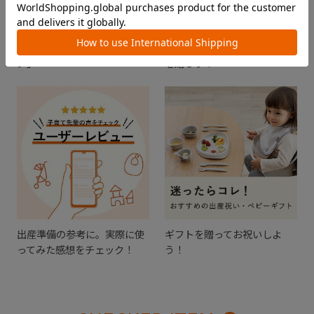
出産準備を学べるイベント
メッセージと一緒にメールや
「プレママ・プレパパレッス
SNSを使ってギフトチケット
ン」
を贈ろう！
出産準備の参考に。実際に使
ギフトを贈ってお祝いしよ
ってみた感想をチェック！
う！