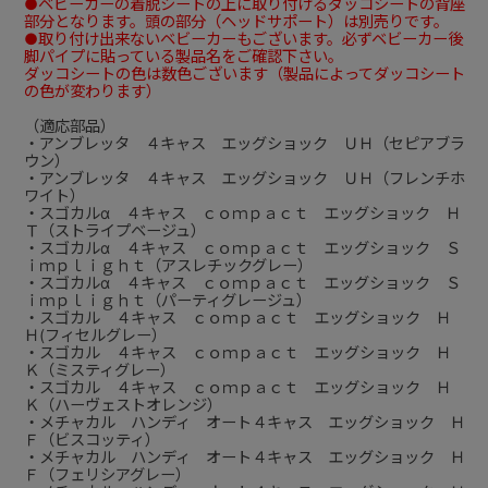
●ベビーカーの着脱シートの上に取り付けるダッコシートの背座
部分となります。頭の部分（ヘッドサポート）は別売りです。
●取り付け出来ないベビーカーもございます。必ずベビーカー後
脚パイプに貼っている製品名をご確認下さい。
ダッコシートの色は数色ございます（製品によってダッコシート
の色が変わります）
（適応部品）
・アンブレッタ ４キャス エッグショック ＵＨ（セピアブラ
ウン）
・アンブレッタ ４キャス エッグショック ＵＨ（フレンチホ
ワイト）
・スゴカルα ４キャス ｃｏｍｐａｃｔ エッグショック Ｈ
Ｔ（ストライプベージュ）
・スゴカルα ４キャス ｃｏｍｐａｃｔ エッグショック Ｓ
ｉｍｐｌｉｇｈｔ（アスレチックグレー）
・スゴカルα ４キャス ｃｏｍｐａｃｔ エッグショック Ｓ
ｉｍｐｌｉｇｈｔ（パーティグレージュ）
・スゴカル ４キャス ｃｏｍｐａｃｔ エッグショック Ｈ
Ｈ(フィセルグレー）
・スゴカル ４キャス ｃｏｍｐａｃｔ エッグショック Ｈ
Ｋ（ミスティグレー）
・スゴカル ４キャス ｃｏｍｐａｃｔ エッグショック Ｈ
Ｋ（ハーヴェストオレンジ）
・メチャカル ハンディ オート４キャス エッグショック Ｈ
Ｆ（ビスコッティ）
・メチャカル ハンディ オート４キャス エッグショック Ｈ
Ｆ（フェリシアグレー）