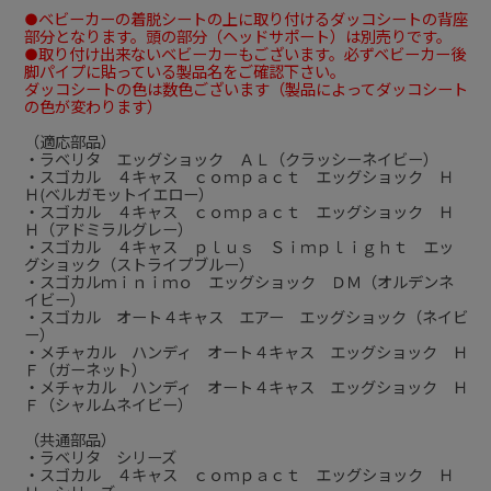
●ベビーカーの着脱シートの上に取り付けるダッコシートの背座
部分となります。頭の部分（ヘッドサポート）は別売りです。
●取り付け出来ないベビーカーもございます。必ずベビーカー後
脚パイプに貼っている製品名をご確認下さい。
ダッコシートの色は数色ございます（製品によってダッコシート
の色が変わります）
（適応部品）
・ラベリタ エッグショック ＡＬ（クラッシーネイビー）
・スゴカル ４キャス ｃｏｍｐａｃｔ エッグショック Ｈ
Ｈ(ベルガモットイエロー）
・スゴカル ４キャス ｃｏｍｐａｃｔ エッグショック Ｈ
Ｈ（アドミラルグレー）
・スゴカル ４キャス ｐｌｕｓ Ｓｉｍｐｌｉｇｈｔ エッ
グショック（ストライプブルー）
・スゴカルｍｉｎｉｍｏ エッグショック ＤＭ（オルデンネ
イビー）
・スゴカル オート４キャス エアー エッグショック（ネイビ
ー）
・メチャカル ハンディ オート４キャス エッグショック Ｈ
Ｆ（ガーネット）
・メチャカル ハンディ オート４キャス エッグショック Ｈ
Ｆ（シャルムネイビー）
（共通部品）
・ラベリタ シリーズ
・スゴカル ４キャス ｃｏｍｐａｃｔ エッグショック Ｈ