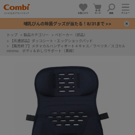
メニュー
お気に入り
カート
検索
哺乳びんの除菌グッズが当たる！8/31まで >>
×
トップ
>
製品カテゴリー
>
ベビーカー（部品）
>
【共通部品】ダッコシート・エッグショックパッド
+
>
【販売終了】メチャカルハンディオート４キャス／ラベリタ／スゴカル
minimo ボディ＆おしりサポート（黒紺）
+
+
+