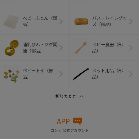
ベビーふとん（部
バス・トイレグッ
品）
ズ（部品）
哺乳びん・マグ関
ベビー食器（部
連（部品）
品）
ベビートイ（部
ペット用品（部
品）
品）
APP
コンビ 公式アカウント