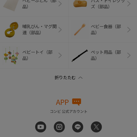
ベビーふとん（部
バス・トイレグッ
品）
ズ（部品）
哺乳びん・マグ関
ベビー食器（部
連（部品）
品）
ベビートイ（部
ペット用品（部
品）
品）
APP
コンビ 公式アカウント