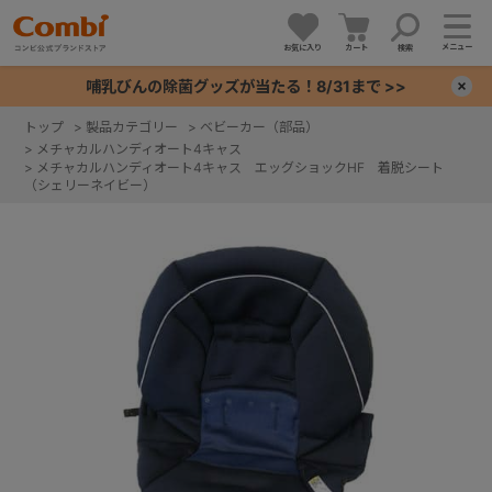
メニュー
お気に入り
カート
検索
哺乳びんの除菌グッズが当たる！8/31まで >>
×
トップ
>
製品カテゴリー
>
ベビーカー（部品）
>
メチャカルハンディオート4キャス
+
>
メチャカルハンディオート4キャス エッグショックHF 着脱シート
（シェリーネイビー）
+
+
+