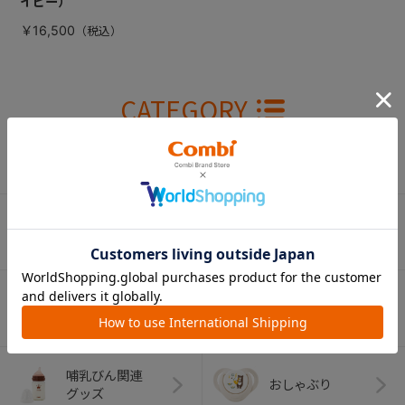
イビー）
￥16,500
CATEGORY
カテゴリー
（コンビ）
ベビーカー
チャイルドシート
ベビーラック＆
抱っこひも
ベビーチェア
（子守帯）
哺乳びん関連
おしゃぶり
グッズ