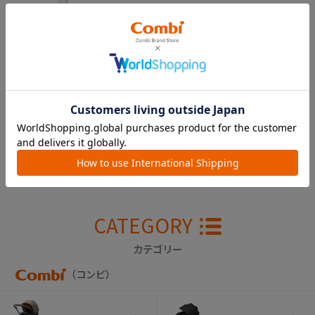
かさなる食器 収納
じょ～ず フィーデ
ィングスプーン（アイ
ボリー）
￥220
CATEGORY
カテゴリー
（コンビ）