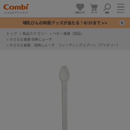
メニュー
お気に入り
カート
検索
哺乳びんの除菌グッズが当たる！8/31まで >>
×
トップ
>
製品カテゴリー
>
ベビー食器（部品）
>
かさなる食器 収納じょ～ず
+
>
かさなる食器 収納じょ～ず フィーディングスプーン（アイボリー）
+
+
+