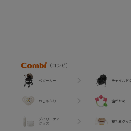
Combi
（コンビ）
ベビーカー
チャイルド
おしゃぶり
歯がため
デイリーケア
離乳食グッ
グッズ