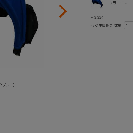
カラー：-
￥9,900
-
/
○在庫あり
数量
クブルー）