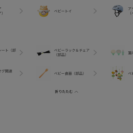
ア
ア
ベビートイ
ア）
（
シート（部
ベビーラック＆チェア
室
（部品）
マグ関連
ベビー食器（部品）
ベ