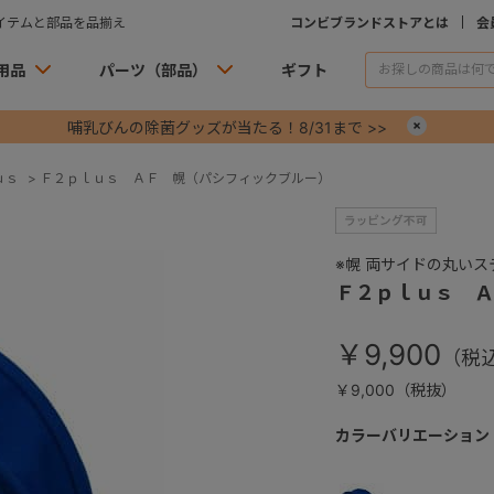
イテムと部品を品揃え
コンビブランドストアとは
会
用品
パーツ（部品）
ギフト
哺乳びんの除菌グッズが当たる！8/31まで >>
×
ｕｓ
>
Ｆ２ｐｌｕｓ ＡＦ 幌（パシフィックブルー）
※幌 両サイドの丸い
Ｆ２ｐｌｕｓ Ａ
￥9,900
￥9,000（税抜）
カラーバリエーション