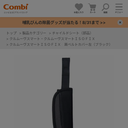
メニュー
お気に入り
カート
検索
哺乳びんの除菌グッズが当たる！8/31まで >>
×
トップ
>
製品カテゴリー
>
チャイルドシート（部品）
>
クルムーヴスマート・クルムーヴスマートＩＳＯＦＩＸ
+
>
クルムーヴスマートＩＳＯＦＩＸ 肩ベルトカバー左（ブラック）
+
+
+