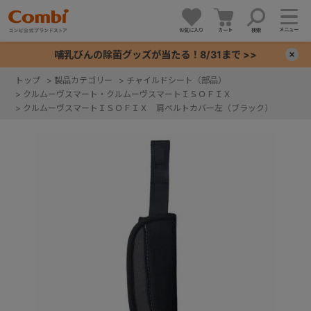
メニュー
お気に入り
カート
検索
哺乳びんの除菌グッズが当たる！8/31まで >>
×
トップ
>
製品カテゴリー
>
チャイルドシート（部品）
>
クルムーヴスマート・クルムーヴスマートＩＳＯＦＩＸ
+
>
クルムーヴスマートＩＳＯＦＩＸ 肩ベルトカバー左（ブラック）
+
+
+