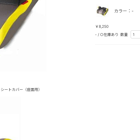
カラー：-
￥8,250
-
/
○在庫あり
数量
 シートカバー（座面用）