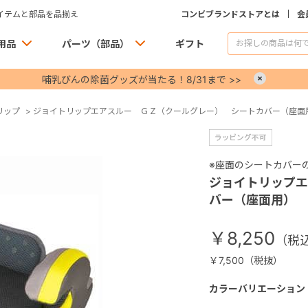
イテムと部品を品揃え
コンビブランドストアとは
会
用品
パーツ（部品）
ギフト
哺乳びんの除菌グッズが当たる！8/31まで >>
×
リップ
>
ジョイトリップエアスルー ＧＺ（クールグレー） シートカバー（座面
※座面のシートカバー
ジョイトリップエ
バー（座面用）
￥8,250
￥7,500（税抜）
カラーバリエーション