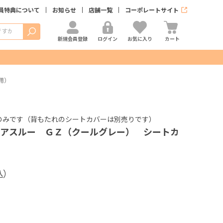
員特典について
お知らせ
店舗一覧
コーポレートサイト
検索
新規会員登録
ログイン
お気に入り
カート
用）
のみです（背もたれのシートカバーは別売りです）
アスルー ＧＺ（クールグレー） シートカ