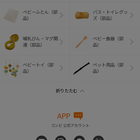
ベビーふとん（部
バス・トイレグッ
品）
ズ（部品）
哺乳びん・マグ関
ベビー食器（部
連（部品）
品）
ベビートイ（部
ペット用品（部
品）
品）
APP
コンビ 公式アカウント