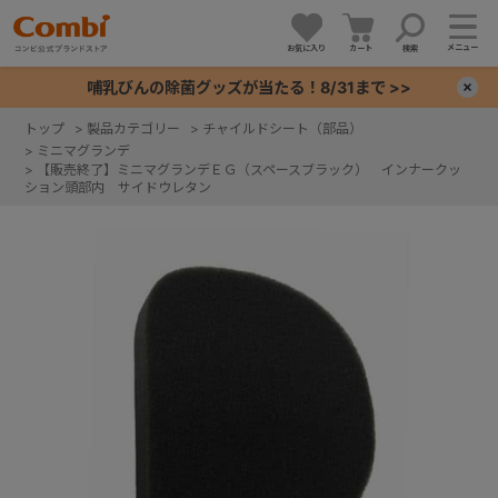
メニュー
お気に入り
カート
検索
哺乳びんの除菌グッズが当たる！8/31まで >>
×
トップ
>
製品カテゴリー
>
チャイルドシート（部品）
>
ミニマグランデ
+
>
【販売終了】ミニマグランデＥＧ（スペースブラック） インナークッ
ション頭部内 サイドウレタン
+
+
+