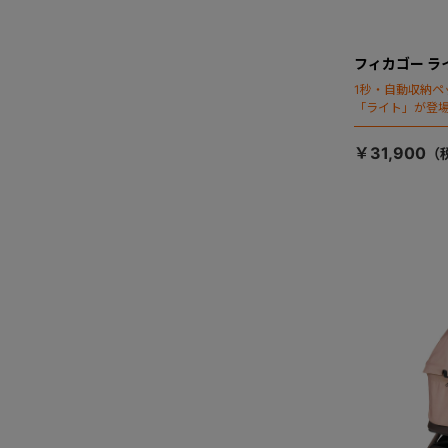
フィカゴー ラ
1秒・自動収納ペ
「ライト」が登
￥31,900