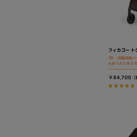
フィカゴー ト
1秒・自動収納ペ
も折りたためる
￥84,700