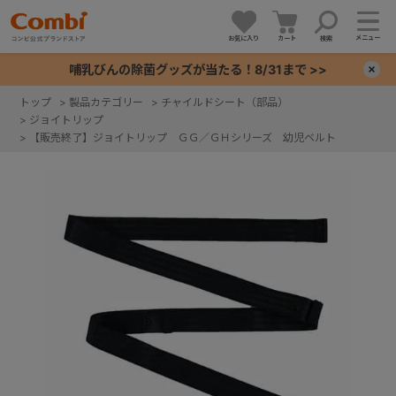
メニュー
お気に入り
カート
検索
哺乳びんの除菌グッズが当たる！8/31まで >>
×
トップ
>
製品カテゴリー
>
チャイルドシート（部品）
>
ジョイトリップ
+
>
【販売終了】ジョイトリップ ＧＧ／ＧＨシリーズ 幼児ベルト
+
+
+