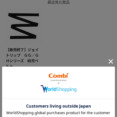
最近見た商品
【販売終了】ジョイ
トリップ ＧＧ／Ｇ
Ｈシリーズ 幼児ベ
ルト
￥1,100
CATEGORY
カテゴリー
（コンビ）