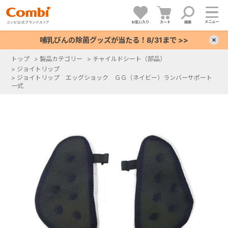
メニュー
お気に入り
カート
検索
哺乳びんの除菌グッズが当たる！8/31まで >>
×
トップ
>
製品カテゴリー
>
チャイルドシート（部品）
>
ジョイトリップ
+
>
ジョイトリップ エッグショック ＧＧ（ネイビー）ランバーサポート
一式
+
+
+