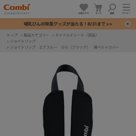
メニュー
お気に入り
カート
検索
哺乳びんの除菌グッズが当たる！8/31まで >>
×
トップ
>
製品カテゴリー
>
チャイルドシート（部品）
>
ジョイトリップ
+
>
ジョイトリップ エアスルー ＧＧ（ブラック） 肩ベルトカバー
+
+
+