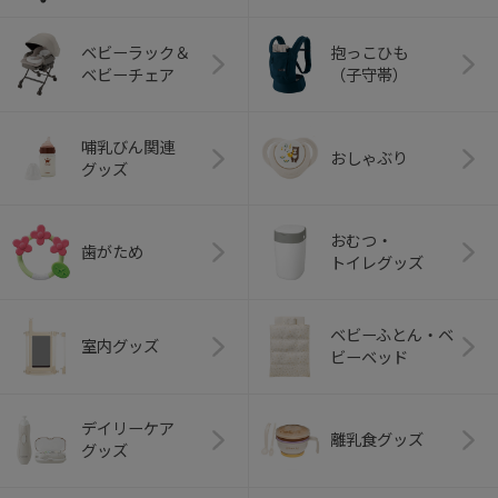
ベビーラック＆
抱っこひも
ベビーチェア
（子守帯）
哺乳びん関連
おしゃぶり
グッズ
おむつ・
歯がため
トイレグッズ
ベビーふとん・ベ
室内グッズ
ビーベッド
デイリーケア
離乳食グッズ
グッズ