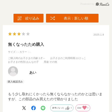
絞り込み
表示：新しい順
2025.1.9
無くなったため購入
サイズ：-
カラー：-
ご購入時のお子さまの月齢
:1才～
お子さまのご利用時期
:かけっこ
お子さまの性別
:おんなの子
用途
:その他
あい
もう少し取れにくかったら無くならなかったのかとは思いま
すが、この部品のみ買えたので助かりました
参考になった
0
Like!
0