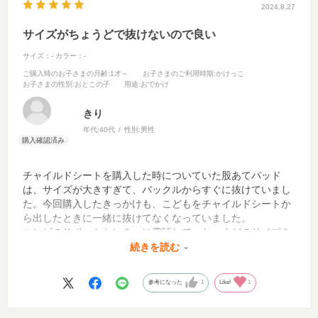
2024.8.27
サイズがちょうどで抜けないので良い
サイズ：-
カラー：-
ご購入時のお子さまの月齢
:1才～
お子さまのご利用時期
:かけっこ
お子さまの性別
:おとこの子
用途
:おでかけ
きり
年代:
40代
性別:
男性
チャイルドシートを購入した時についていた股あてパッド
は、サイズが大きすぎて、バックルからすぐに抜けていまし
た。今回購入したきっかけも、こどもをチャイルドシートか
ら出したときに一緒に抜けてなくなっていました。
コンビのサポートセンターに電話して、ちょうどのサイズを
きいて購入しました。
続きを読む
もう抜けないのでとても満足です。
参考になった
1
Like!
1