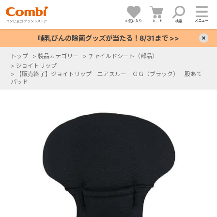
メニュー
お気に入り
カート
検索
哺乳びんの除菌グッズが当たる！8/31まで >>
×
トップ
>
製品カテゴリー
>
チャイルドシート（部品）
>
ジョイトリップ
+
>
【販売終了】ジョイトリップ エアスルー ＧＧ（ブラック） 股あて
パッド
+
+
+