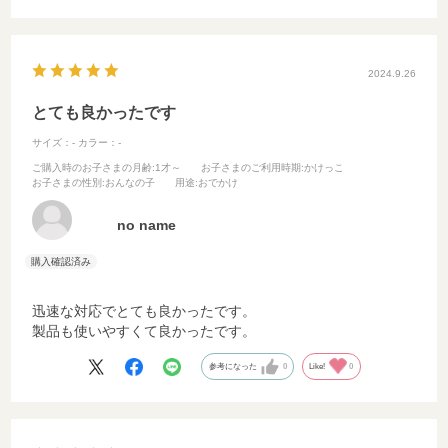
2024.9.26
とても良かったです
サイズ：-
カラー：-
ご購入時のお子さまの月齢
:1才～
お子さまのご利用時期
:かけっこ
お子さまの性別
:おんなの子
用途
:おでかけ
no name
迅速な対応でとても良かったです。
製品も使いやすくて良かったです。
参考になった
0
Like!
0