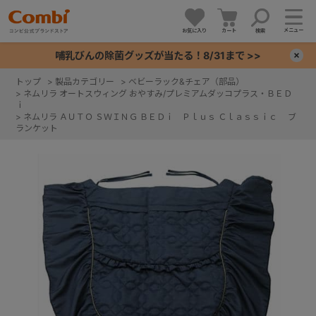
メニュー
お気に入り
カート
検索
哺乳びんの除菌グッズが当たる！8/31まで >>
×
トップ
>
製品カテゴリー
>
ベビーラック&チェア（部品）
>
ネムリラ オートスウィング おやすみ/プレミアムダッコプラス・ＢＥＤ
+
ｉ
>
ネムリラ ＡＵＴＯ ＳＷＩＮＧ ＢＥＤｉ Ｐｌｕｓ Ｃｌａｓｓｉｃ ブ
ランケット
+
+
+