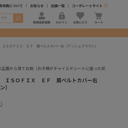
員特典について
お知らせ
店舗一覧
コーポレートサイト
検索
新規会員登録
ログイン
お気に入り
カート
 ＩＳＯＦＩＸ ＥＦ 肩ベルトカバー右（アッシュブラウン）
体正面から見て右側（お子様がチャイルドシートに座った状
）
 ＩＳＯＦＩＸ ＥＦ 肩ベルトカバー右
ン）