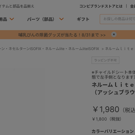
イテムと部品を品揃え
コンビブランドストアとは
会
用品
パーツ（部品）
ギフト
哺乳びんの除菌グッズが当たる！8/31まで >>
×
・ネセルターンISOFIX・ネルームlite・ネルームliteISOFIX
>
ネルームｌｉｔｅ
※チャイルドシート本
態で左手側となります
ネルームｌｉｔｅ
（アッシュブラウ
￥1,980
￥1,800（税抜）
カラーバリエーション