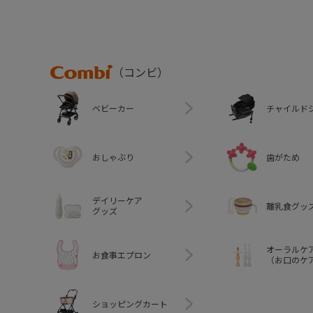
Combi
（コンビ）
ベビーカー
チャイルド
おしゃぶり
歯がため
デイリーケア
離乳食グッ
グッズ
オーラルケ
お食事エプロン
（お口のケ
ショッピングカート