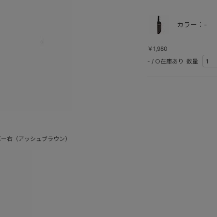
カラー：-
￥1,980
-
/
○在庫あり
数量
バー右（アッシュブラウン）