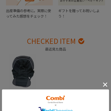
出産準備の参考に。実際に使
ギフトを贈ってお祝いしよ
ってみた感想をチェック！
う！
CHECKED ITEM
最近見た商品
メチャカルハンディ
オート4キャスｐｌｕ
ｓ エッグショック
HF 着脱シート（ラ