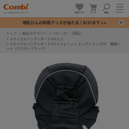
メニュー
お気に入り
カート
検索
哺乳びんの除菌グッズが当たる！8/31まで >>
×
トップ
>
製品カテゴリー
>
ベビーカー（部品）
>
メチャカルハンディオート4キャス
+
>
メチャカルハンディオート4キャスｐｌｕｓ エッグショックHF 着脱シ
ート（ラスターブラック）
+
+
+