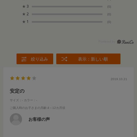
★
3
(0)
★
2
(0)
★
1
(0)
絞り込み
表示：新しい順
2019.10.21
安定の
サイズ：-
カラー：-
ご購入時のお子さまの月齢
:4～12カ月頃
お客様の声