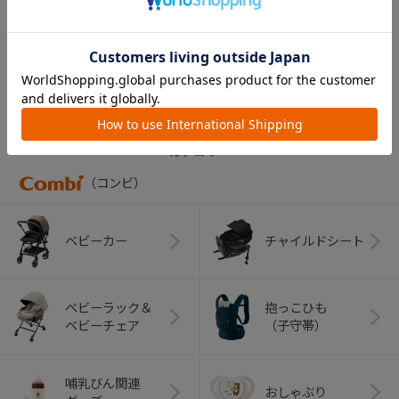
スターブラック）
￥16,500
CATEGORY
カテゴリー
（コンビ）
ベビーカー
チャイルドシート
ベビーラック＆
抱っこひも
ベビーチェア
（子守帯）
哺乳びん関連
おしゃぶり