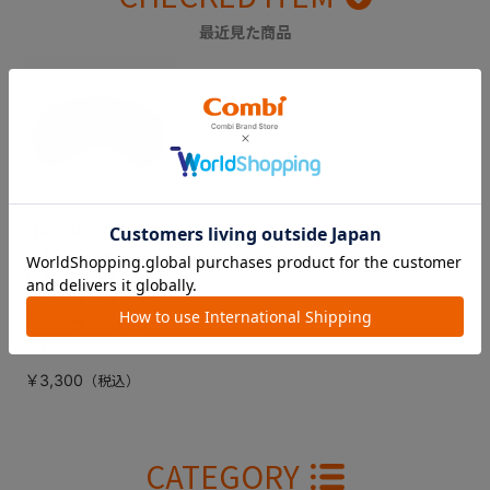
最近見た商品
【販売終了】ママロ
ンエッグショック
ＣＦ（ブリリアント
ブラック） インナー
クッション（頭部
用）
￥3,300
CATEGORY