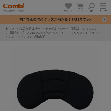
メニュー
お気に入り
カート
検索
哺乳びんの除菌グッズが当たる！8/31まで >>
×
トップ
>
製品カテゴリー
>
チャイルドシート（部品）
>
ママロン
>
【販売終了】ママロンエッグショック ＣＦ（ブリリアントブラック）
+
インナークッション（頭部用）
+
+
+