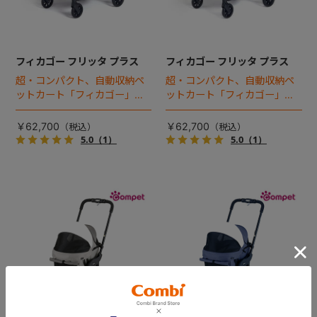
フィカゴー フリッタ プラス
フィカゴー フリッタ プラス
超・コンパクト、自動収納ペ
超・コンパクト、自動収納ペ
ットカート「フィカゴー」に
ットカート「フィカゴー」に
キャビン着脱タイプが新登
キャビン着脱タイプが新登
場！
場！
￥62,700
￥62,700
5.0
（1）
5.0
（1）