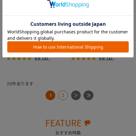
コムペット ミリミリライト ア
コムペット ミリミリライト ア
ルファ
ルファ
新色登場！幌はファスナー式
新色登場！幌はファスナー式
でラクラク開閉でき、ワンち
でラクラク開閉でき、ワンち
ゃんやネコちゃんの抜け出し
ゃんやネコちゃんの抜け出し
を防止！キャリー部前面にメ
を防止！キャリー部前面にメ
￥39,600
￥39,600
ッシュがプラスされた通気性
ッシュがプラスされた通気性
5.0
（2）
5.0
（2）
抜群の「ミリミリライト」シ
抜群の「ミリミリライト」シ
リーズです。
リーズです。
26
件あります
1
2
FEATURE
おすすめ特集