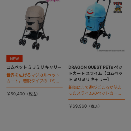
コムペット ミリミリ キャリー
DRAGON QUEST PETs ペッ
トカート スライム【コムペッ
世界を広げるマジカルペット
ト ミリミリ キャリー】
カート。着脱タイプの『ミリ
ミリ キャリー』 からアースカ
細部にまで遊びごころが詰ま
ラーが登場！
ったスライムのペットカー
￥59,400
ト。
￥69,960