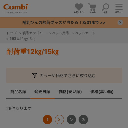
メニュー
お気に入り
カート
検索
哺乳びんの除菌グッズが当たる！8/31まで >>
×
トップ
>
製品カテゴリー
>
ペット用品
>
ペットカート
>
耐荷重12㎏/15㎏
+
耐荷重12㎏/15㎏
+
+
カラーや価格でさらに絞り込む
+
商品名順
発売日順
価格(安い順)
価格(高い順)
26
件あります
1
2