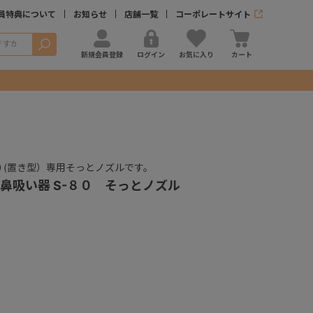
員特典について
お知らせ
店舗一覧
コーポレートサイト
検索
新規会員登録
ログイン
お気に入り
カート
０(置き型）専用そっとノズルです。
鼻吸い器 S-８０ そっとノズル