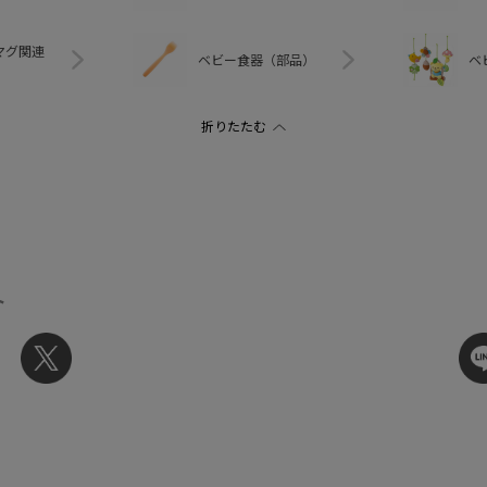
マグ関連
ベビー食器（部品）
ベ
ト