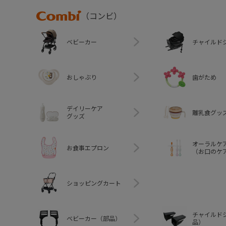
Combi
（コンビ）
ベビーカー
チャイルド
おしゃぶり
歯がため
デイリーケア
離乳食グッ
グッズ
オーラルケ
お食事エプロン
（お口のケ
ショッピングカート
チャイルド
ベビーカー（部品）
品）