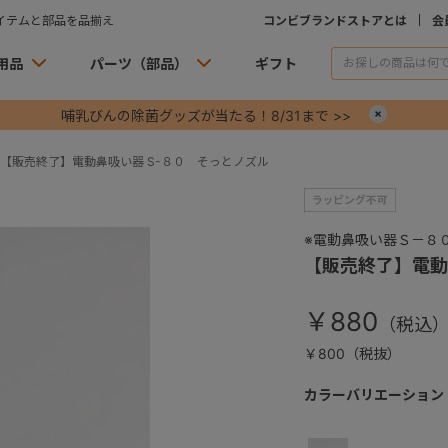
イテムと部品を品揃え
コンビブランドストアとは
会
用品
パーツ（部品）
ギフト
哺乳びんの除菌グッズが当たる！8/31まで >>
×
【販売終了】電動鼻吸い器 S-８０ そっとノズル
※電動鼻吸い器Ｓ－８
【販売終了】電動
￥880
￥800（税抜）
カラーバリエーション