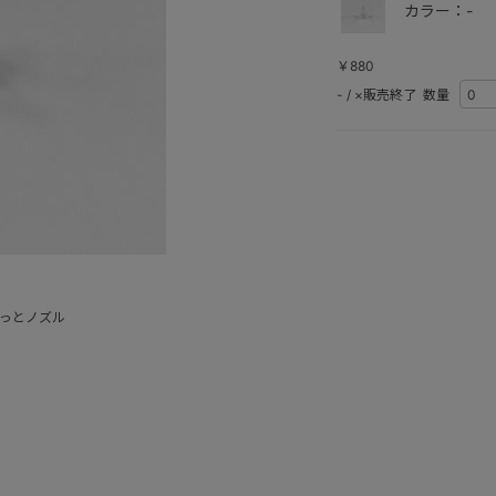
カラー：-
￥880
-
/
×販売終了
数量
そっとノズル