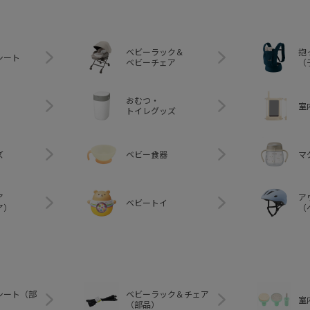
ベビーラック＆
抱
シート
ベビーチェア
（
おむつ・
室
トイレグッズ
ズ
ベビー食器
マ
ア
ア
ベビートイ
ア）
（
シート（部
ベビーラック＆チェア
室
（部品）