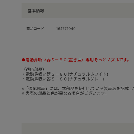
基本情報
商品コード
164771040
●電動鼻吸い器Ｓ－８０(置き型）専用そっとノズルです。
（適応部品）
・電動鼻吸い器Ｓ－８０(ナチュラルホワイト)
・電動鼻吸い器Ｓ－８０(ナチュラルグレー)
※「適応部品」には、本部品を使用している製品名を記載し
※ 実際の部品と色が異なる場合がございます。