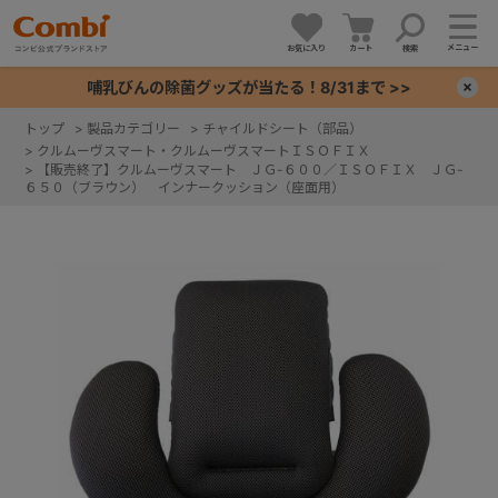
メニュー
お気に入り
カート
検索
哺乳びんの除菌グッズが当たる！8/31まで >>
×
トップ
>
製品カテゴリー
>
チャイルドシート（部品）
>
クルムーヴスマート・クルムーヴスマートＩＳＯＦＩＸ
+
>
【販売終了】クルムーヴスマート ＪＧ-６００／ＩＳＯＦＩＸ ＪＧ-
６５０（ブラウン） インナークッション（座面用）
+
+
+