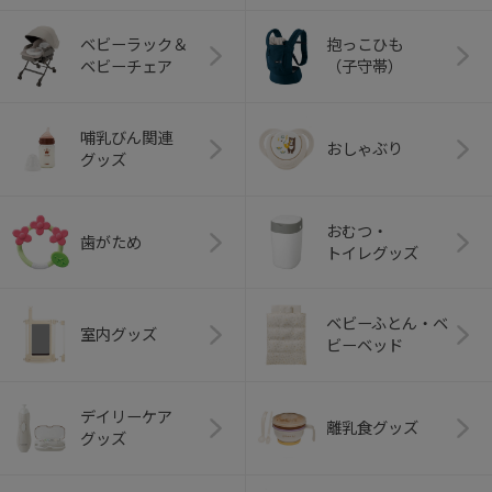
ベビーラック＆
抱っこひも
ベビーチェア
（子守帯）
哺乳びん関連
おしゃぶり
グッズ
おむつ・
歯がため
トイレグッズ
ベビーふとん・ベ
室内グッズ
ビーベッド
デイリーケア
離乳食グッズ
グッズ