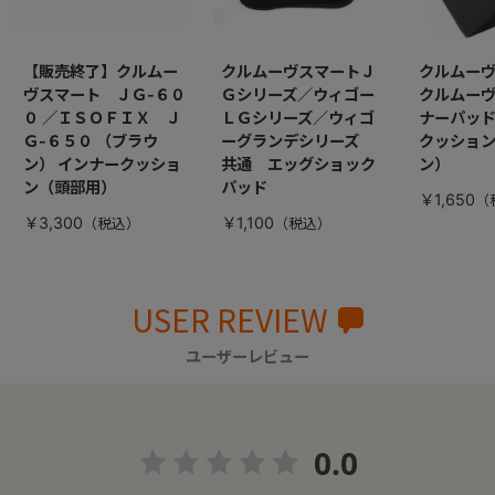
【販売終了】クルムー
クルムーヴスマートＪ
クルムー
ヴスマート ＪＧ-６０
Ｇシリーズ／ウィゴー
クルムー
０ ／ＩＳＯＦＩＸ Ｊ
ＬＧシリーズ／ウィゴ
ナーパッ
Ｇ-６５０ （ブラウ
ーグランデシリーズ
クッション
ン） インナークッショ
共通 エッグショック
ン）
ン（頭部用）
パッド
￥1,650
￥3,300
￥1,100
USER REVIEW
ユーザーレビュー
0.0