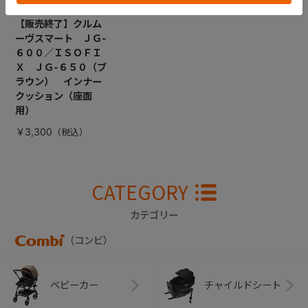
【販売終了】クルム
ーヴスマート ＪＧ-
６００／ＩＳＯＦＩ
Ｘ ＪＧ-６５０（ブ
ラウン） インナー
クッション（座面
用）
￥3,300
CATEGORY
カテゴリー
（コンビ）
ベビーカー
チャイルドシート