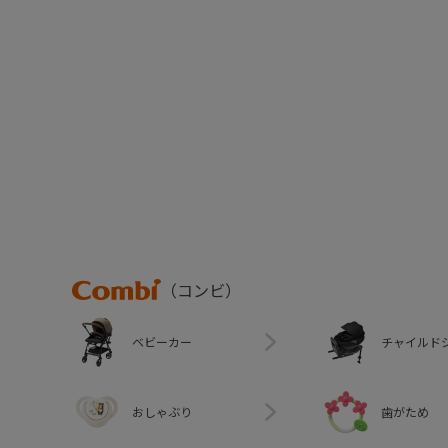
Combi
（コンビ）
ベビーカー
チャイルド
おしゃぶり
歯がため