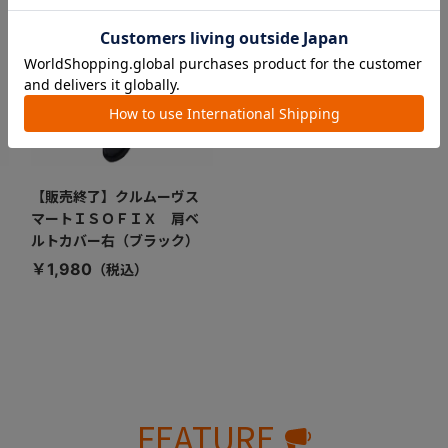
【販売終了】クルムーヴス
マートＩＳＯＦＩＸ 肩ベ
ルトカバー右（ブラック）
￥1,980
FEATURE