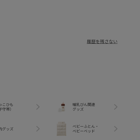
履歴を残さない
っこひも
哺乳びん関連
子守帯）
グッズ
ベビーふとん・
内グッズ
ベビーベッド