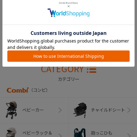
クルムーヴスマート
ＩＳＯＦＩＸエッグ
ショック ＪＧ-６５
０ 幌カバー（ブラ
ック）
￥1,100
CATEGORY
カテゴリー
（コンビ）
ベビーカー
チャイルドシート
ベビーラック＆
抱っこひも