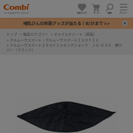
メニュー
お気に入り
カート
検索
哺乳びんの除菌グッズが当たる！8/31まで >>
×
トップ
>
製品カテゴリー
>
チャイルドシート（部品）
>
クルムーヴスマート・クルムーヴスマートＩＳＯＦＩＸ
+
>
クルムーヴスマートＩＳＯＦＩＸエッグショック ＪＧ-６５０ 幌カ
バー（ブラック）
+
+
+