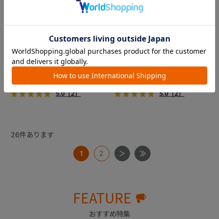
コムペット ミリミリライト ア
コムペット ミリミリライト ア
ルファ
ルファ
新色登場！幌はファスナー式
新色登場！幌はファスナー式
でラクラク開閉でき、ワンち
でラクラク開閉でき、ワンち
ゃんやネコちゃんの抜け出し
ゃんやネコちゃんの抜け出し
を防止！キャリー部前面にメ
を防止！キャリー部前面にメ
￥39,600
￥39,600
ッシュがプラスされた通気性
ッシュがプラスされた通気性
5.0
（2）
5.0
（2）
抜群の「ミリミリライト」シ
抜群の「ミリミリライト」シ
リーズです。
リーズです。
26
件あります
1
2
FEATURE
おすすめ特集