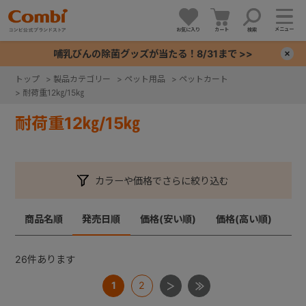
メニュー
お気に入り
カート
検索
哺乳びんの除菌グッズが当たる！8/31まで >>
×
トップ
>
製品カテゴリー
>
ペット用品
>
ペットカート
>
耐荷重12㎏/15㎏
+
耐荷重12㎏/15㎏
+
+
カラーや価格でさらに絞り込む
+
商品名順
発売日順
価格(安い順)
価格(高い順)
26
件あります
1
2