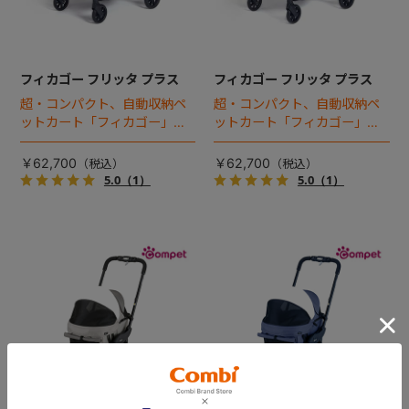
フィカゴー フリッタ プラス
フィカゴー フリッタ プラス
超・コンパクト、自動収納ペ
超・コンパクト、自動収納ペ
ットカート「フィカゴー」に
ットカート「フィカゴー」に
キャビン着脱タイプが新登
キャビン着脱タイプが新登
場！
場！
￥62,700
￥62,700
5.0
（1）
5.0
（1）