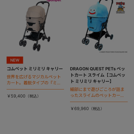
コムペット ミリミリ キャリー
DRAGON QUEST PETs ペッ
トカート スライム【コムペッ
世界を広げるマジカルペット
ト ミリミリ キャリー】
カート。着脱タイプの『ミリ
ミリ キャリー』 からアースカ
細部にまで遊びごころが詰ま
ラーが登場！
ったスライムのペットカー
￥59,400
ト。
￥69,960