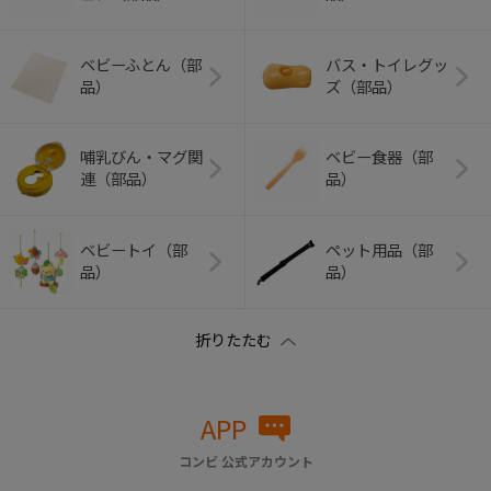
ベビーふとん（部
バス・トイレグッ
品）
ズ（部品）
哺乳びん・マグ関
ベビー食器（部
連（部品）
品）
ベビートイ（部
ペット用品（部
品）
品）
APP
コンビ 公式アカウント