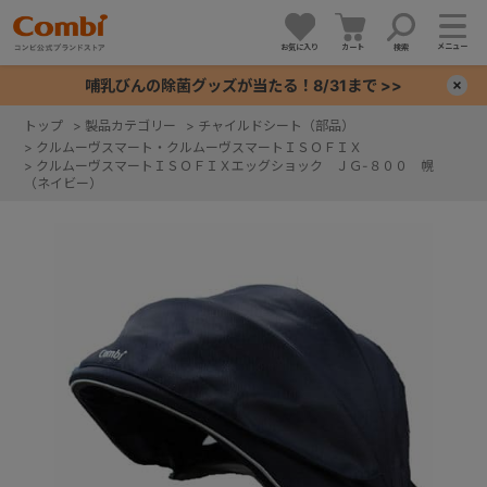
メニュー
お気に入り
カート
検索
哺乳びんの除菌グッズが当たる！8/31まで >>
×
トップ
>
製品カテゴリー
>
チャイルドシート（部品）
>
クルムーヴスマート・クルムーヴスマートＩＳＯＦＩＸ
+
>
クルムーヴスマートＩＳＯＦＩＸエッグショック ＪＧ-８００ 幌
（ネイビー）
+
+
+