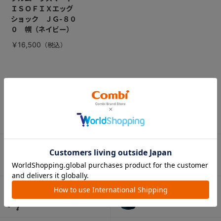
ＩＳＯＦＩＸエッグ
ショック ＪＧ-８０
０ 幌（ネイビー）
￥16,500
CATEGORY
カテゴリー
（コンビ）
ベビーカー
チャイルドシート
ベビーラック＆
抱っこひも
ベビーチェア
（子守帯）