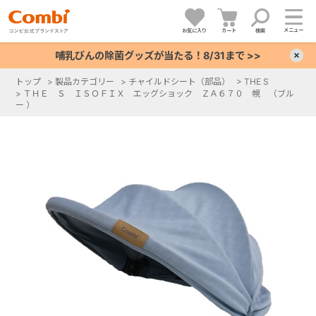
メニュー
お気に入り
カート
検索
哺乳びんの除菌グッズが当たる！8/31まで >>
×
トップ
>
製品カテゴリー
>
チャイルドシート（部品）
>
THE S
>
ＴＨＥ Ｓ ＩＳＯＦＩＸ エッグショック ＺＡ６７０ 幌 （ブル
+
ー ）
+
+
+